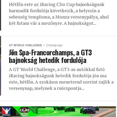
Hétfőn este az iRacing Clio Cup bajnokságunk
harmadik fordulója következik, a helyszín a
sebesség temploma, a Monza versenypálya, ahol
két futam vár a mezőnyre. A bajnokságot...
GT WORLD CHALLENGE
2 hónap ago
Jön Spa-Francorchamps, a GT3
bajnokság hetedik fordulója
A GT World Challenge, a GT3-as autókkal futó
iRacing bajnokságunk hetedik fordulója jön ma
este, hétfőn. A szokásos menetrend szerint zajlik a
versenynap, melynek a csúcspontja...