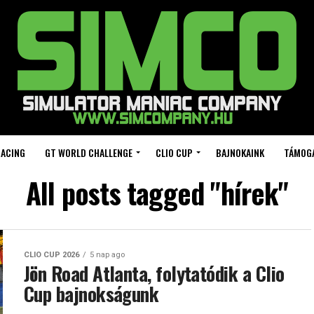
RACING
GT WORLD CHALLENGE
CLIO CUP
BAJNOKAINK
TÁMOG
All posts tagged "hírek"
CLIO CUP 2026
5 nap ago
Jön Road Atlanta, folytatódik a Clio
Cup bajnokságunk