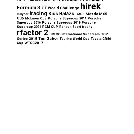
FIA GT1
fia wec
FIA WTCC
hírek
Formula 3
GT World Challenge
iracing
Kiss Balázs
Mazda MX5
Indycar
LMP3
Cup
McLaren Cup
Porsche Supercup 2014
Porsche
Supercup 2016
Porsche Supercup 2019
Porsche
Supercup 2021
RCM CUP
Renault Sport trophy
rfactor 2
TCR
SIMCO International
Supercars
Tim Gábor
Series 2015
Touring World Cup
Toyota GR86
WTCC2017
Cup