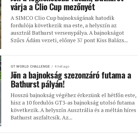
várja a Clio Cup mezőnyét
A SIMCO Clio Cup bajnokságának hatodik
fordulója következik ma este, a helyszín az
ausztrál Bathurst versenypálya. A bajnokságot
Szűcs Ádám vezeti, előnye 37 pont Kiss Balázs...
GT WORLD CHALLENGE
4 hét ago
Jön a bajnokság szezonzáró futama a
Bathurst pályán!
Hosszú bajnokság végéhez érkezünk el hétfőn este,
hisz a 10 fordulós GT3-as bajnokság utolsó futama
következik. A helyszín Ausztrália és a méltán híres
Bathurst aszfaltcsík. Az...