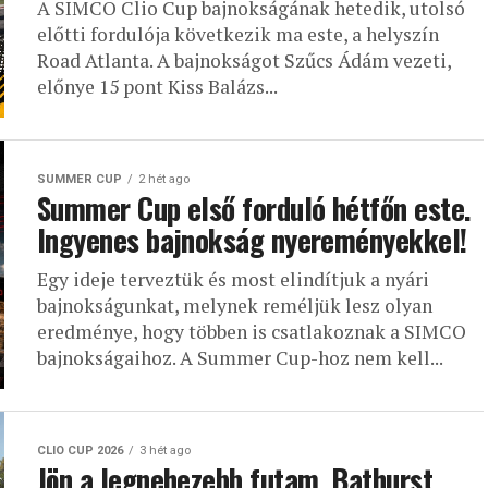
A SIMCO Clio Cup bajnokságának hetedik, utolsó
előtti fordulója következik ma este, a helyszín
Road Atlanta. A bajnokságot Szűcs Ádám vezeti,
előnye 15 pont Kiss Balázs...
SUMMER CUP
2 hét ago
Summer Cup első forduló hétfőn este.
Ingyenes bajnokság nyereményekkel!
Egy ideje terveztük és most elindítjuk a nyári
bajnokságunkat, melynek reméljük lesz olyan
eredménye, hogy többen is csatlakoznak a SIMCO
bajnokságaihoz. A Summer Cup-hoz nem kell...
CLIO CUP 2026
3 hét ago
Jön a legnehezebb futam, Bathurst