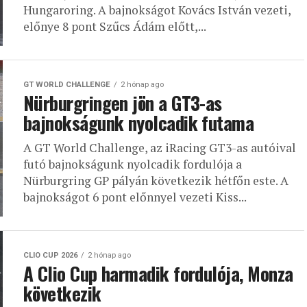
Hungaroring. A bajnokságot Kovács István vezeti,
előnye 8 pont Szűcs Ádám előtt,...
GT WORLD CHALLENGE
2 hónap ago
Nürburgringen jön a GT3-as
bajnokságunk nyolcadik futama
A GT World Challenge, az iRacing GT3-as autóival
futó bajnokságunk nyolcadik fordulója a
Nürburgring GP pályán következik hétfőn este. A
bajnokságot 6 pont előnnyel vezeti Kiss...
CLIO CUP 2026
2 hónap ago
A Clio Cup harmadik fordulója, Monza
következik