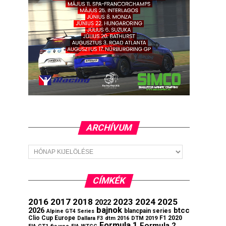
ARCHÍVUM
Archívum
CÍMKÉK
2016
2017
2018
2023
2024
2025
2022
bajnok
btcc
2026
blancpain series
Alpine GT4 Series
Clio Cup Europe
F1 2020
Dallara F3
dtm 2016
DTM 2019
Formula 1
Formula 2