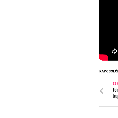
KAPCSOLÓ
EZ 
Jö
ba