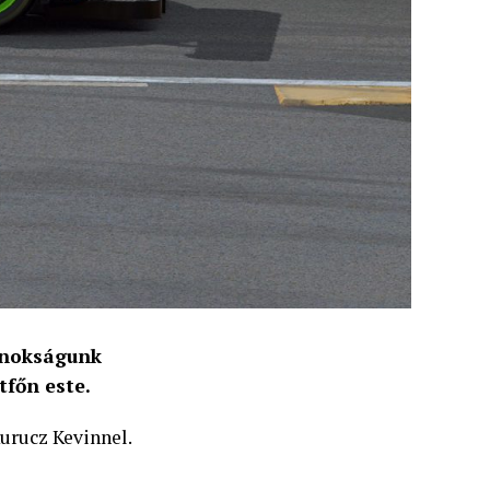
ajnokságunk
tfőn este.
Kurucz Kevinnel.