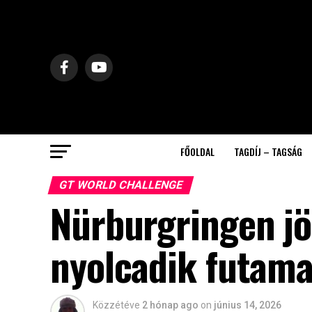
FŐOLDAL
TAGDÍJ – TAGSÁG
GT WORLD CHALLENGE
Nürburgringen j
nyolcadik futam
Közzétéve
2 hónap ago
on
június 14, 2026