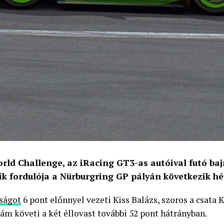
rld Challenge, az iRacing GT3-as autóival futó b
ik fordulója a Nürburgring GP pályán következik hé
ságot
6 pont előnnyel vezeti Kiss Balázs, szoros a csata 
ám követi a két éllovast további 52 pont hátrányban.