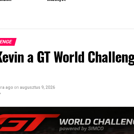
LENGE
Kevin a GT World Challen
óra ago
on
augusztus 9, 2026
6