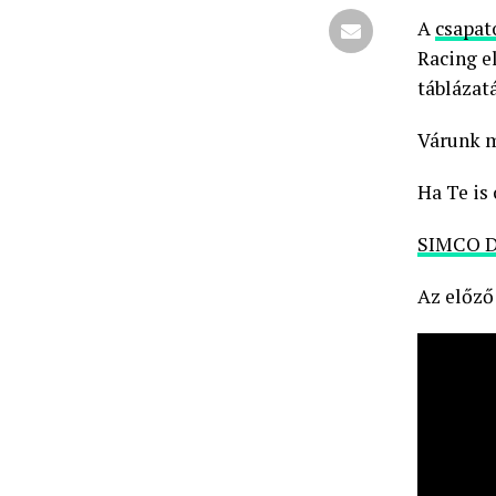
A
csapat
Racing el
táblázat
Várunk m
Ha Te is
SIMCO Di
Az előző