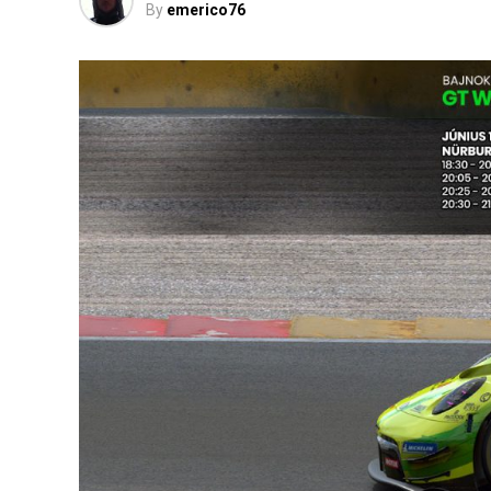
By
emerico76