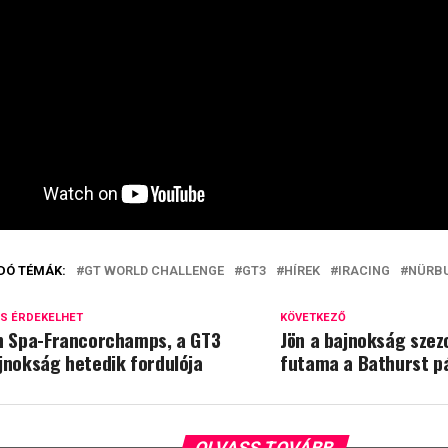
DÓ TÉMÁK:
GT WORLD CHALLENGE
GT3
HÍREK
IRACING
NÜRB
IS ÉRDEKELHET
KÖVETKEZŐ
n Spa-Francorchamps, a GT3
Jön a bajnokság szez
jnokság hetedik fordulója
futama a Bathurst pá
OLVASS TOVÁBB