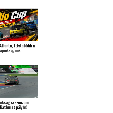
Atlanta, folytatódik a
bajnokságunk
nokság szezonzáró
Bathurst pályán!