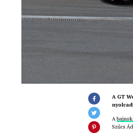
A GT Wo
nyolcad
A
bajnok
Szűcs Ád