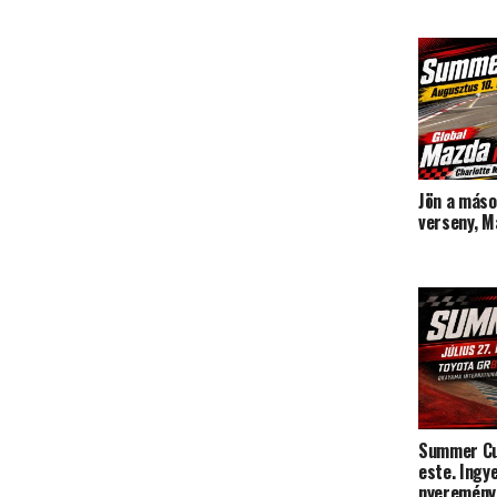
Jön a más
verseny, M
Summer Cup
este. Ingy
nyeremény