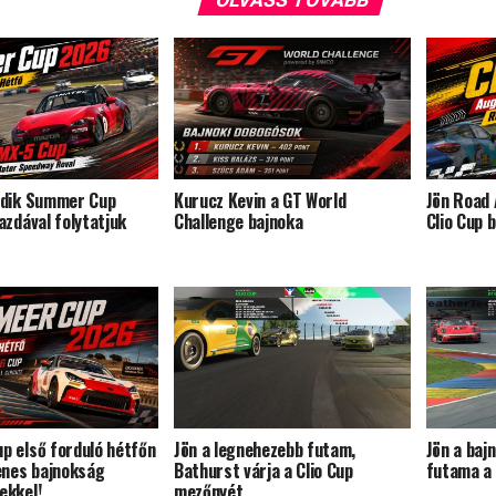
odik Summer Cup
Kurucz Kevin a GT World
Jön Road 
azdával folytatjuk
Challenge bajnoka
Clio Cup 
 első forduló hétfőn
Jön a legnehezebb futam,
Jön a baj
enes bajnokság
Bathurst várja a Clio Cup
futama a 
ekkel!
mezőnyét