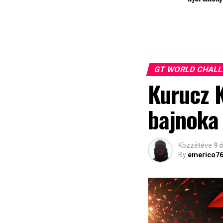
GT WORLD CHAL
Kurucz 
bajnoka
Közzétéve
9 
By
emerico7