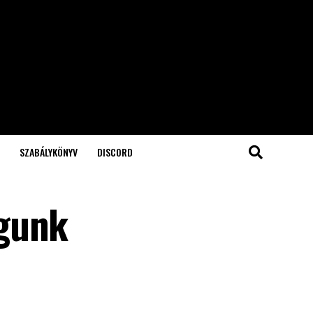
SZABÁLYKÖNYV
DISCORD
águnk