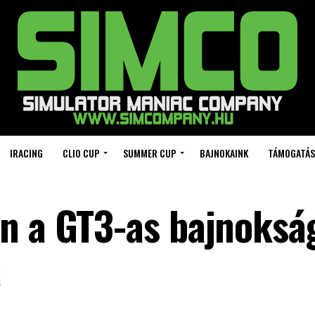
IRACING
CLIO CUP
SUMMER CUP
BAJNOKAINK
TÁMOGATÁS
ön a GT3-as bajnoks
a