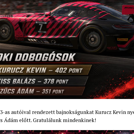
3-as autóival rendezett bajnokságunkat Kurucz Kevin nye
cs Ádám előtt. Gratulálunk mindenkinek!