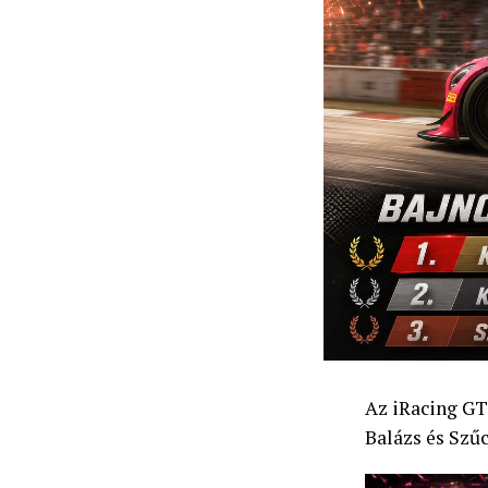
Az iRacing GT
Balázs és Szű