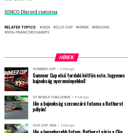
SIMCO Discord csatorna
RELATED TOPICS:
2026
CLIO CUP
HÍREK
IRACING
SPA-FRANCORCHAMPS
HÍREK
SUMMER CUP
2 hét ago
Summer Cup első forduló hétfőn este. Ingyenes
bajnokság nyereményekkel!
GT WORLD CHALLENGE
4 hét ago
Jön a bajnokság szezonzáró futama a Bathurst
pályán!
CLIO CUP 2026
3 hét ago
Jön a legnehezebb futam, Bathurst várja a Clio