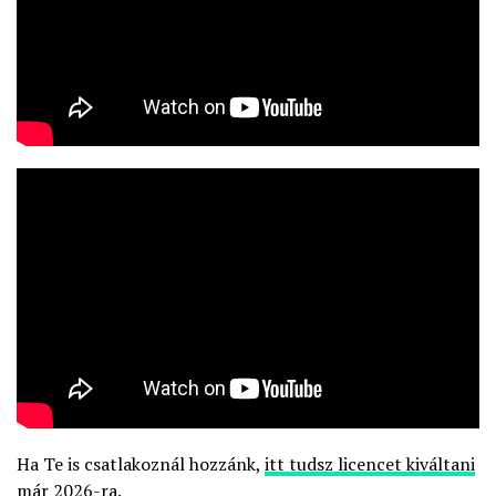
Ha Te is csatlakoznál hozzánk,
itt tudsz licencet kiváltani
már 2026-ra.