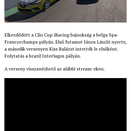
Elkezdődött a Clio Cup iRacing bajnokság a belga Spa-
Francorchamps pályán. Első futamot János László nyerte,
a második versenyen Kiss Balázst intették le elsőként.
Folytatás a brazil Interlagos pályán.
A verseny visszanézhető az alábbi stream-eken.