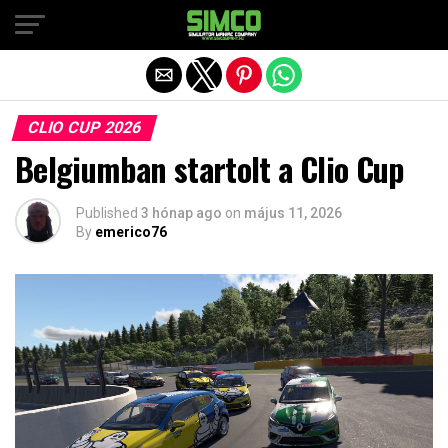
Exit mobile version
CLIO CUP 2026
Belgiumban startolt a Clio Cup
Published
3 hónap ago
on
május 11, 2026
By
emerico76