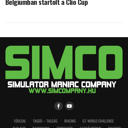
Belgiumban startolt a Clio Cup
FŐOLDAL
TAGDÍJ – TAGSÁG
IRACING
GT WORLD CHALLENGE