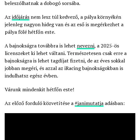
beleszólhatnak a dobogó sorsába.
Az
időjárás
nem lesz túl kedvező, a pálya környékén
jelenleg nagyon hideg van és az eső is megérkezhet a
pálya fölé hétfőn este.
A bajnokságra továbbra is lehet
nevezni
, a 2025-ös
licenszeket ki lehet váltani. Természetesen csak erre a
bajnokságra is lehet tagdíjat fizetni, de az éves sokkal
jobban megéri, és azzal az iRacing bajnokságokban is
indulhatsz egész évben.
Várunk mindenkit hétfőn este!
Az előző forduló közvetítése a
#janimutatja
adásban: