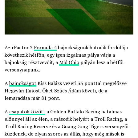
Az rFactor 2
Formula 4
bajnokságunk hatodik fordulója
következik hétfőn, egy igen izgalmas pálya várja a
bajnokság résztvevőit, a
Mid Ohio
pályán lesz a hétfői
versenynapunk.
A
bajnokságot
Kiss Balázs vezeti 33 ponttal megelőzve
Hegyvári Jánost. Őket Szűcs Ádám követi, de a
lemaradása már 81 pont.
A
csapatok között
a Golden Buffalo Racing hatalmas
előnnyel áll az élen, a második helyért a Troll Racing, a
Troll Racing Reserve és a GuangDong Tigers versenyzői
küzdenek, de olyan szoros az állás, hogy még mások is