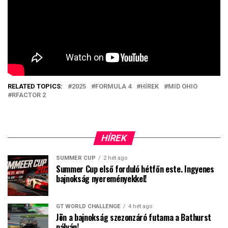
RELATED TOPICS:
2025
FORMULA 4
HÍREK
MID OHIO
RFACTOR 2
HÍREK
SUMMER CUP
2 hét ago
Summer Cup első forduló hétfőn este. Ingyenes
bajnokság nyereményekkel!
GT WORLD CHALLENGE
4 hét ago
Jön a bajnokság szezonzáró futama a Bathurst
pályán!