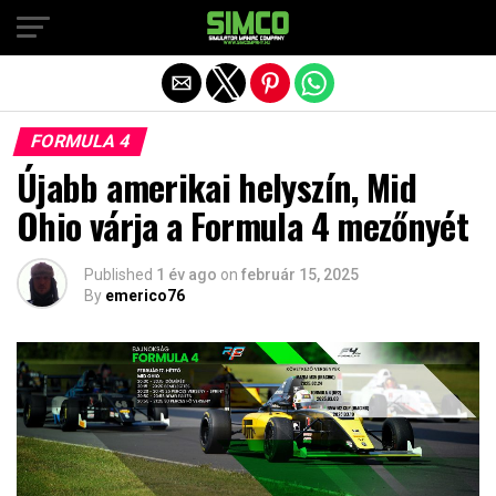
Exit mobile version
FORMULA 4
Újabb amerikai helyszín, Mid
Ohio várja a Formula 4 mezőnyét
Published
1 év ago
on
február 15, 2025
By
emerico76