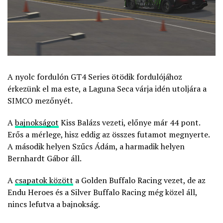
A nyolc fordulón GT4 Series ötödik fordulójához
érkezünk el ma este, a Laguna Seca várja idén utoljára a
SIMCO mezőnyét.
A
bajnokságot
Kiss Balázs vezeti, előnye már 44 pont.
Erős a mérlege, hisz eddig az összes futamot megnyerte.
A második helyen Szűcs Ádám, a harmadik helyen
Bernhardt Gábor áll.
A
csapatok között
a Golden Buffalo Racing vezet, de az
Endu Heroes és a Silver Buffalo Racing még közel áll,
nincs lefutva a bajnokság.