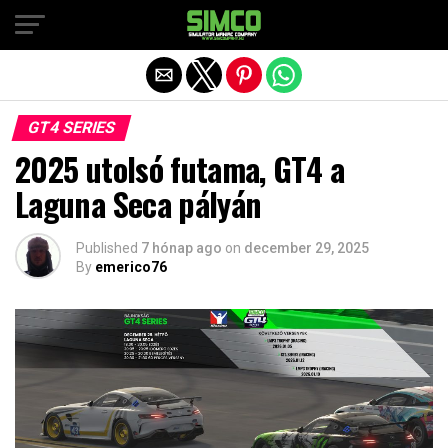
Exit mobile version
GT4 SERIES
2025 utolsó futama, GT4 a
Laguna Seca pályán
Published
7 hónap ago
on
december 29, 2025
By
emerico76