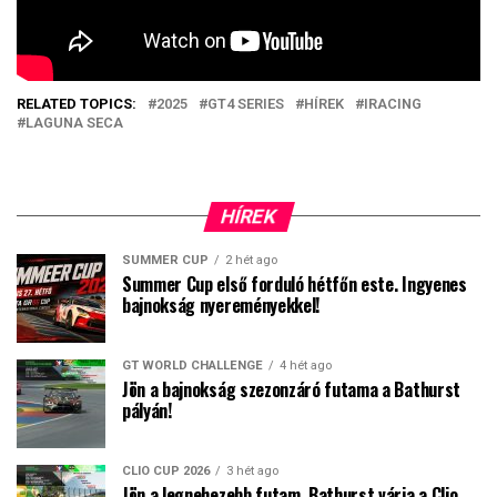
RELATED TOPICS:
2025
GT4 SERIES
HÍREK
IRACING
LAGUNA SECA
HÍREK
SUMMER CUP
2 hét ago
Summer Cup első forduló hétfőn este. Ingyenes
bajnokság nyereményekkel!
GT WORLD CHALLENGE
4 hét ago
Jön a bajnokság szezonzáró futama a Bathurst
pályán!
CLIO CUP 2026
3 hét ago
Jön a legnehezebb futam, Bathurst várja a Clio