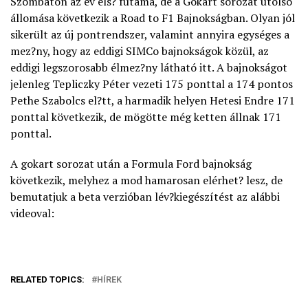
Szombaton az év els? futama, de a Gokart sorozat utolsó
állomása következik a Road to F1 Bajnokságban. Olyan jól
sikerült az új pontrendszer, valamint annyira egységes a
mez?ny, hogy az eddigi SIMCo bajnokságok közül, az
eddigi legszorosabb élmez?ny látható itt. A bajnokságot
jelenleg Tepliczky Péter vezeti 175 ponttal a 174 pontos
Pethe Szabolcs el?tt, a harmadik helyen Hetesi Endre 171
ponttal következik, de mögötte még ketten állnak 171
ponttal.
A gokart sorozat után a Formula Ford bajnokság
következik, melyhez a mod hamarosan elérhet? lesz, de
bemutatjuk a beta verzióban lév?kiegészítést az alábbi
videoval:
RELATED TOPICS:
HÍREK