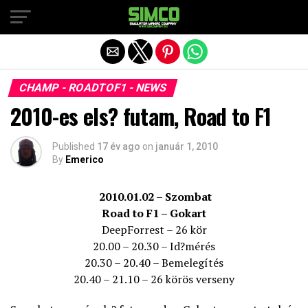
Exit mobile version
CHAMP - ROADTOF1 - NEWS
2010-es els? futam, Road to F1
Published
17 év ago
on
január 1, 2010
By
Emerico
2010.01.02 – Szombat
Road to F1 – Gokart
DeepForrest – 26 kör
20.00 – 20.30 – Id?mérés
20.30 – 20.40 – Bemelegítés
20.40 – 21.10 – 26 körös verseny