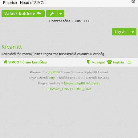
Emerico - Head of SIMCo
l
i
á
s
Válasz küldése
s
s
z
1 hozzászólás • Oldal:
1
/
1
Ugrás
t
Ki van itt
t
Jelenlévő fórumozók: nincs regisztrált felhasználó valamint 0 vendég
j
SIMCO Fórum kezdőlap
A csapat
Taglista
r
Powered by
phpBB
® Forum Software © phpBB Limited
Style Szerző:
Arty
- Frissítés phpBB 3.2 Szerző: MrGaby
Magyar fordítás ©
Magyar phpBB Közösség
PRIVACY_LINK
|
TERMS_LINK