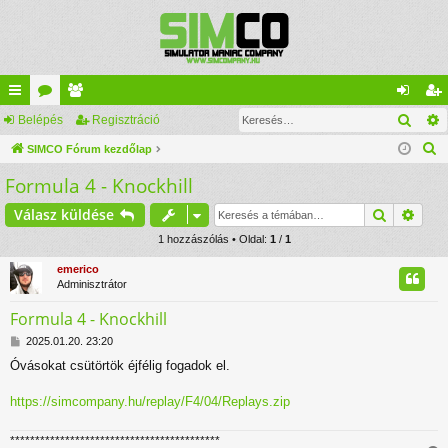
Kere
yo
Belépés
ór
ag
Regisztráció
el
eg
K
rs
SIMCO Fórum kezdőlap
u
lis
ép
is
e
Formula 4 - Knockhill
lin
m
ta
és
ztr
r
ke
ok
ác
Keresés
Rész
Válasz küldése
e
s
k
1 hozzászólás • Oldal:
1
/
1
ió
é
emerico
s
Adminisztrátor
Formula 4 - Knockhill
H
2025.01.20. 23:20
o
Óvásokat csütörtök éjfélig fogadok el.
z
z
á
https://simcompany.hu/replay/F4/04/Replays.zip
s
z
******************************************
ó