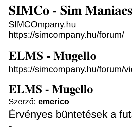
SIMCo - Sim Maniac
SIMCOmpany.hu
https://simcompany.hu/forum/
ELMS - Mugello
https://simcompany.hu/forum/v
ELMS - Mugello
Szerző:
emerico
Érvényes büntetések a fu
-