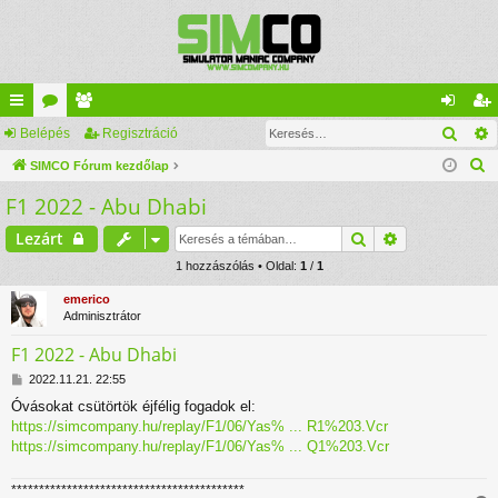
Kere
yo
Belépés
ór
ag
Regisztráció
el
eg
K
rs
SIMCO Fórum kezdőlap
u
lis
ép
is
e
F1 2022 - Abu Dhabi
lin
m
ta
és
ztr
r
ke
ok
ác
Keresés
Részletes ke
Lezárt
e
s
k
1 hozzászólás • Oldal:
1
/
1
ió
é
emerico
s
Adminisztrátor
F1 2022 - Abu Dhabi
H
2022.11.21. 22:55
o
Óvásokat csütörtök éjfélig fogadok el:
z
https://simcompany.hu/replay/F1/06/Yas% ... R1%203.Vcr
z
á
https://simcompany.hu/replay/F1/06/Yas% ... Q1%203.Vcr
s
z
******************************************
ó