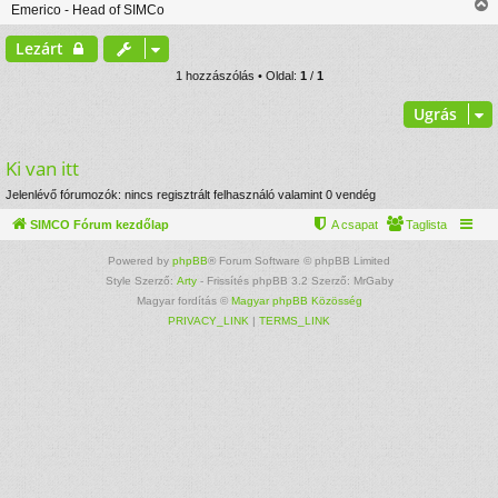
Emerico - Head of SIMCo
l
i
á
s
Lezárt
s
s
z
1 hozzászólás • Oldal:
1
/
1
Ugrás
t
Ki van itt
t
Jelenlévő fórumozók: nincs regisztrált felhasználó valamint 0 vendég
j
SIMCO Fórum kezdőlap
A csapat
Taglista
r
Powered by
phpBB
® Forum Software © phpBB Limited
Style Szerző:
Arty
- Frissítés phpBB 3.2 Szerző: MrGaby
Magyar fordítás ©
Magyar phpBB Közösség
PRIVACY_LINK
|
TERMS_LINK