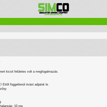
zletes keresés
.
ert kicsit felületes volt a megfogalmazás.
l függetlenül óvást adjatok le.
zőny.
g
lytalanság: 10 mp