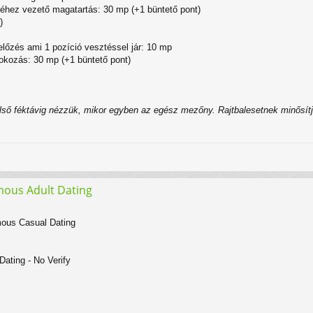
éhez vezető magatartás: 30 mp (+1 büntető pont)
)
lőzés ami 1 pozíció vesztéssel jár: 10 mp
 okozás: 30 mp (+1 büntető pont)
az első féktávig nézzük, mikor egyben az egész mezőny. Rajtbalesetnek minősít
ymous Adult Dating
mous Casual Dating
ating - No Verify