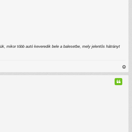
jük, mikor több autó keveredik bele a balesetbe, mely jelentős hátrányt
V
i
s
s
z
a
a
t
e
t
e
j
é
r