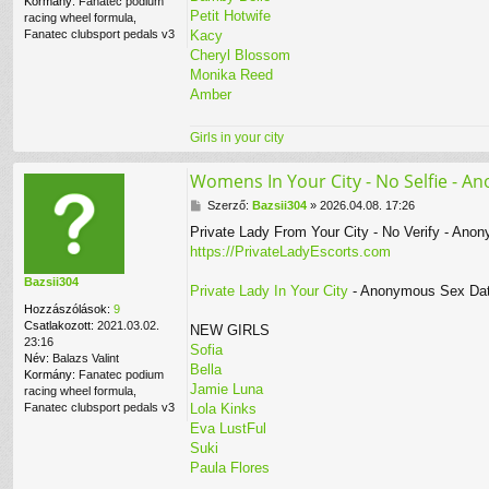
Kormány:
Fanatec podium
l
Petit Hotwife
racing wheel formula,
h
Fanatec clubsport pedals v3
Kacy
a
Cheryl Blossom
s
Monika Reed
z
n
Amber
á
l
Girls in your city
ó
v
a
Womens In Your City - No Selfie - A
l
H
Szerző:
Bazsii304
»
2026.04.08. 17:26
o
Private Lady From Your City - No Verify - Ano
z
https://PrivateLadyEscorts.com
z
á
Bazsii304
s
Private Lady In Your City
- Anonymous Sex Dati
z
Hozzászólások:
9
ó
Csatlakozott:
2021.03.02.
NEW GIRLS
l
23:16
Sofia
á
Név:
Balazs Valint
s
Bella
Kormány:
Fanatec podium
Jamie Luna
racing wheel formula,
Fanatec clubsport pedals v3
Lola Kinks
Eva LustFul
Suki
Paula Flores