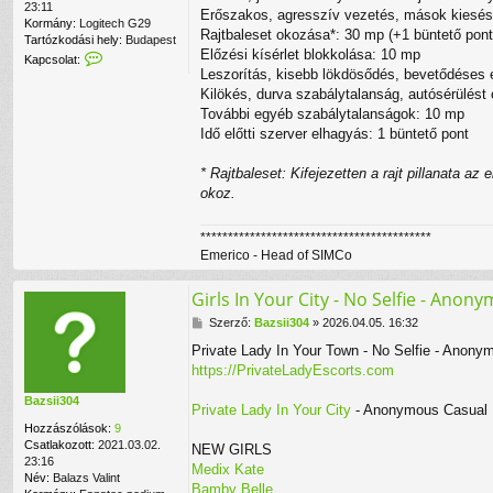
23:11
Erőszakos, agresszív vezetés, mások kiesés
Kormány:
Logitech G29
Rajtbaleset okozása*: 30 mp (+1 büntető pont
Tartózkodási hely:
Budapest
Előzési kísérlet blokkolása: 10 mp
K
Kapcsolat:
a
Leszorítás, kisebb lökdösődés, bevetődéses e
p
Kilökés, durva szabálytalanság, autósérülést
c
További egyéb szabálytalanságok: 10 mp
s
Idő előtti szerver elhagyás: 1 büntető pont
o
l
a
* Rajtbaleset: Kifejezetten a rajt pillanata 
t
okoz.
f
e
******************************************
l
v
Emerico - Head of SIMCo
é
t
Girls In Your City - No Selfie - Anon
e
l
H
Szerző:
Bazsii304
»
2026.04.05. 16:32
e
o
Private Lady In Your Town - No Selfie - Anony
e
z
https://PrivateLadyEscorts.com
m
z
e
á
Bazsii304
r
s
Private Lady In Your City
- Anonymous Casual D
i
z
Hozzászólások:
9
c
ó
Csatlakozott:
2021.03.02.
NEW GIRLS
o
l
23:16
Medix Kate
f
á
Név:
Balazs Valint
e
s
Bamby Belle