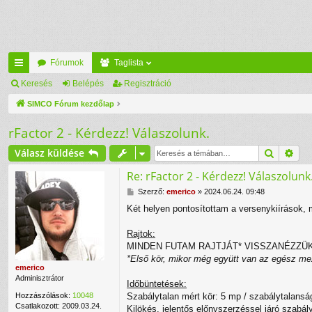
Fórumok
Taglista
yo
Keresés
Belépés
Regisztráció
rs
SIMCO Fórum kezdőlap
lin
rFactor 2 - Kérdezz! Válaszolunk.
ke
Keresés
Rés
Válasz küldése
k
Re: rFactor 2 - Kérdezz! Válaszolunk
H
Szerző:
emerico
»
2024.06.24. 09:48
o
Két helyen pontosítottam a versenykiírások, m
z
z
á
Rajtok:
s
MINDEN FUTAM RAJTJÁT* VISSZANÉZZÜK! Ettő
z
*Első kör, mikor még együtt van az egész me
ó
emerico
l
Adminisztrátor
Időbüntetések:
á
s
Hozzászólások:
10048
Szabálytalan mért kör: 5 mp / szabálytalansá
Csatlakozott:
2009.03.24.
Kilökés, jelentős előnyszerzéssel járó szabá