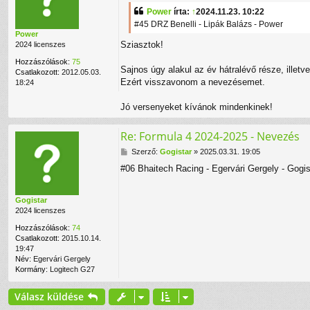
f
z
Power
írta:
↑
2024.11.23. 10:22
e
z
#45 DRZ Benelli - Lipák Balázs - Power
l
á
Power
v
s
Sziasztok!
2024 licenszes
é
z
t
ó
Hozzászólások:
75
e
l
Sajnos úgy alakul az év hátralévő része, illet
Csatlakozott:
2012.05.03.
l
á
Ezért visszavonom a nevezésemet.
18:24
e
s
e
Jó versenyeket kívánok mindenkinek!
m
e
r
Re: Formula 4 2024-2025 - Nevezés
i
c
H
Szerző:
Gogistar
»
2025.03.31. 19:05
o
o
#06 Bhaitech Racing - Egervári Gergely - Gogis
f
z
e
z
l
á
Gogistar
h
s
2024 licenszes
a
z
s
ó
Hozzászólások:
74
z
l
Csatlakozott:
2015.10.14.
n
á
19:47
á
s
Név:
Egervári Gergely
l
Kormány:
Logitech G27
ó
v
Válasz küldése
a
l