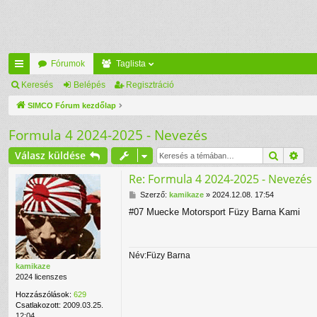
Fórumok
Taglista
yo
Keresés
Belépés
Regisztráció
rs
SIMCO Fórum kezdőlap
lin
Formula 4 2024-2025 - Nevezés
ke
Keresés
Rés
Válasz küldése
k
Re: Formula 4 2024-2025 - Nevezés
H
Szerző:
kamikaze
»
2024.12.08. 17:54
o
#07 Muecke Motorsport Füzy Barna Kami
z
z
á
s
Név:Füzy Barna
z
kamikaze
ó
2024 licenszes
l
á
Hozzászólások:
629
s
Csatlakozott:
2009.03.25.
12:04