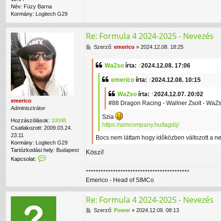
Név:
Füzy Barna
Kormány:
Logitech G29
Re: Formula 4 2024-2025 - Nevezés
H
Szerző:
emerico
»
2024.12.08. 18:25
o
z
WaZso
írta:
↑
2024.12.08. 17:06
z
á
emerico
írta:
↑
2024.12.08. 10:15
s
z
WaZso
írta:
↑
2024.12.07. 20:02
ó
emerico
#88 Dragon Racing - Wallner Zsolt - WaZ
l
Adminisztrátor
á
Szia
s
Hozzászólások:
10048
https://simcompany.hu/tagdij/
Csatlakozott:
2009.03.24.
23:11
Bocs nem láttam hogy időközben változott a nev
Kormány:
Logitech G29
Tartózkodási hely:
Budapest
Köszi!
K
Kapcsolat:
a
******************************************
p
c
Emerico - Head of SIMCo
s
o
Re: Formula 4 2024-2025 - Nevezés
l
a
H
Szerző:
Power
»
2024.12.09. 08:13
t
o