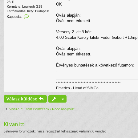
23:11
OK
Kormány:
Logitech G29
Tartózkodási hely:
Budapest
Óvás alapján:
K
Kapcsolat:
a
Óvás nem érkezett.
p
c
Verseny 2. első kör:
s
4:00 Szalai Károly kilöki Fodor Gábort +10mp
o
l
a
Óvás alapján:
t
Óvás nem érkezett.
f
e
Érvényes büntetések a következő futamon:
l
-
v
é
t
******************************************
e
Emerico - Head of SIMCo
l
e
Válasz küldése
e
m
e
Vissza: “Futam elemzések / Race analysis”
r
i
c
Ki van itt
o
f
Jelenlévő fórumozók: nincs regisztrált felhasználó valamint 0 vendég
e