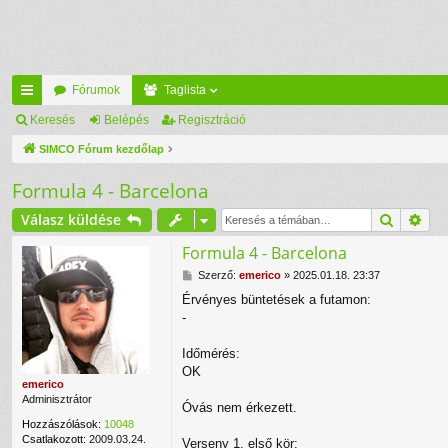
Fórumok
Taglista
yo
Keresés
Belépés
Regisztráció
rs
SIMCO Fórum kezdőlap
lin
Formula 4 - Barcelona
ke
Keresés
Rés
Válasz küldése
k
Formula 4 - Barcelona
H
Szerző:
emerico
»
2025.01.18. 23:37
o
Érvényes büntetések a futamon:
z
-
z
á
s
Időmérés:
z
OK
ó
emerico
l
Adminisztrátor
Óvás nem érkezett.
á
s
Hozzászólások:
10048
Csatlakozott:
2009.03.24.
Verseny 1. első kör: