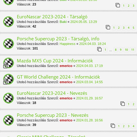
Válaszok:
23
1
2
3
EuroNascar 2023-2024 - Társalgó
Utolsó hozzászólás Szerző:
Baki
«
2024.05.05. 13:29
Válaszok:
42
1
2
3
4
5
Porsche Supercup 2023 - Társalgó, info
Utolsó hozzászólás Szerző:
Happiness
«
2024.04.03. 18:24
Válaszok:
101
1
8
9
10
11
…
Mazda MX5 Cup 2024 - Információk
Utolsó hozzászólás Szerző:
emerico
«
2024.04.03. 17:19
GT World Challenge 2024 - Információk
Utolsó hozzászólás Szerző:
emerico
«
2024.03.04. 14:55
EuroNascar 2023-2024 - Nevezés
Utolsó hozzászólás Szerző:
emerico
«
2024.01.29. 16:57
Válaszok:
18
1
2
Porsche Supercup 2023 - Nevezés
Utolsó hozzászólás Szerző:
emerico
«
2024.01.28. 16:56
Válaszok:
39
1
2
3
4