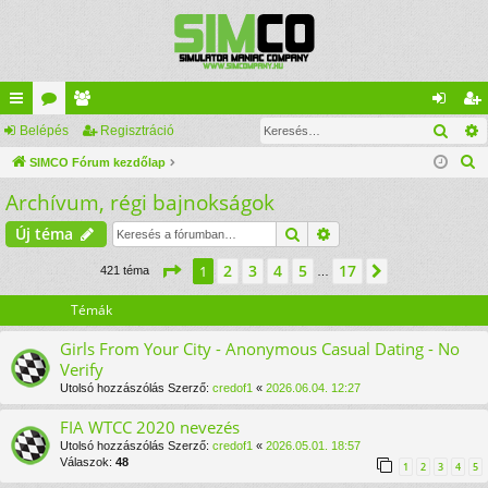
Kere
yo
Belépés
ór
ag
Regisztráció
el
eg
K
rs
SIMCO Fórum kezdőlap
u
lis
ép
is
e
Archívum, régi bajnokságok
lin
m
ta
és
ztr
r
ke
ok
ác
Keresés
Részletes keresés
Új téma
e
s
k
ió
Oldal:
1
/
17
2
3
4
5
17
1
Következő
421 téma
…
é
s
Témák
Girls From Your City - Anonymous Casual Dating - No
Verify
Utolsó hozzászólás Szerző:
credof1
«
2026.06.04. 12:27
FIA WTCC 2020 nevezés
Utolsó hozzászólás Szerző:
credof1
«
2026.05.01. 18:57
Válaszok:
48
1
2
3
4
5