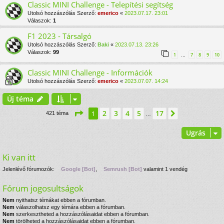
Classic MINI Challenge - Telepítési segítség
Utolsó hozzászólás Szerző:
emerico
«
2023.07.17. 23:01
Válaszok:
1
F1 2023 - Társalgó
Utolsó hozzászólás Szerző:
Baki
«
2023.07.13. 23:26
Válaszok:
99
1
7
8
9
10
…
Classic MINI Challenge - Információk
Utolsó hozzászólás Szerző:
emerico
«
2023.07.07. 14:24
Új téma
Oldal:
1
/
17
2
3
4
5
17
1
Következő
421 téma
…
Ugrás
Ki van itt
Jelenlévő fórumozók:
Google [Bot]
,
Semrush [Bot]
valamint 1 vendég
Fórum jogosultságok
Nem
nyithatsz témákat ebben a fórumban.
Nem
válaszolhatsz egy témára ebben a fórumban.
Nem
szerkesztheted a hozzászólásaidat ebben a fórumban.
Nem
törölheted a hozzászólásaidat ebben a fórumban.