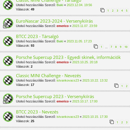
Classic MINI Challenge - Társalgó
Utolsó hozzászólás Szerző:
Baki
«
2023.12.04. 19:56
Válaszok:
49
1
2
3
4
5
EuroNascar 2023-2024 - Versenykiírás
Utolsó hozzászólás Szerző:
emerico
«
2023.11.07. 23:59
BTCC 2023 - Társalgó
Utolsó hozzászólás Szerző:
Baki
«
2023.11.05. 17:23
Válaszok:
93
1
7
8
9
10
…
Porsche Supercup 2023 - Egyedi skinek, információk
Utolsó hozzászólás Szerző:
emerico
«
2023.10.25. 20:18
Válaszok:
2
Classic MINI Challenge - Nevezés
Utolsó hozzászólás Szerző:
istvankovacs23
«
2023.10.22. 13:32
Válaszok:
17
1
2
Porsche Supercup 2023 - Versenykiírás
Utolsó hozzászólás Szerző:
emerico
«
2023.10.17. 17:00
BTCC 2023 - Nevezés
Utolsó hozzászólás Szerző:
istvankovacs23
«
2023.10.15. 17:30
Válaszok:
25
1
2
3