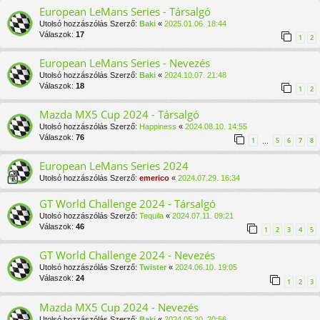
European LeMans Series - Társalgó
Utolsó hozzászólás Szerző:
Baki
«
2025.01.06. 18:44
Válaszok:
17
1
2
European LeMans Series - Nevezés
Utolsó hozzászólás Szerző:
Baki
«
2024.10.07. 21:48
Válaszok:
18
1
2
Mazda MX5 Cup 2024 - Társalgó
Utolsó hozzászólás Szerző:
Happiness
«
2024.08.10. 14:55
Válaszok:
76
1
5
6
7
8
…
European LeMans Series 2024
Utolsó hozzászólás Szerző:
emerico
«
2024.07.29. 16:34
GT World Challenge 2024 - Társalgó
Utolsó hozzászólás Szerző:
Tequila
«
2024.07.11. 09:21
Válaszok:
46
1
2
3
4
5
GT World Challenge 2024 - Nevezés
Utolsó hozzászólás Szerző:
Twister
«
2024.06.10. 19:05
Válaszok:
24
1
2
3
Mazda MX5 Cup 2024 - Nevezés
Utolsó hozzászólás Szerző:
Baki
«
2024.05.20. 20:56