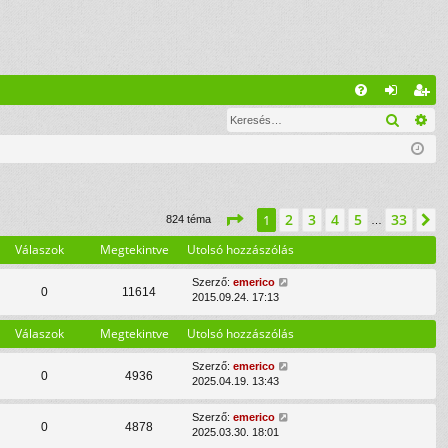
G
Keresé
Ré
G
el
eg
yI
ép
is
K
és
ztr
ác
Oldal:
1
/
33
2
3
4
5
33
1
K
824 téma
…
ió
Válaszok
Megtekintve
Utolsó hozzászólás
Szerző:
emerico
0
11614
2015.09.24. 17:13
Válaszok
Megtekintve
Utolsó hozzászólás
Szerző:
emerico
0
4936
2025.04.19. 13:43
Szerző:
emerico
0
4878
2025.03.30. 18:01