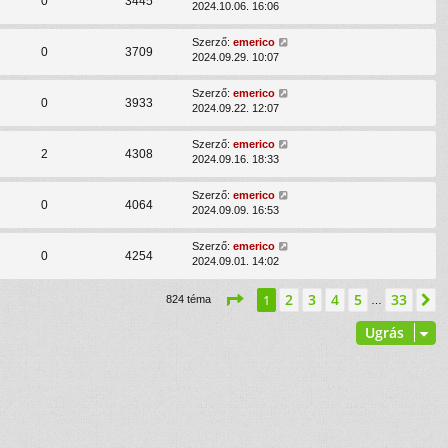
0
3445
2024.10.06. 16:06
Szerző:
emerico
0
3709
2024.09.29. 10:07
Szerző:
emerico
0
3933
2024.09.22. 12:07
Szerző:
emerico
2
4308
2024.09.16. 18:33
Szerző:
emerico
0
4064
2024.09.09. 16:53
Szerző:
emerico
0
4254
2024.09.01. 14:02
Oldal:
1
/
33
2
3
4
5
33
1
K
824 téma
…
Ugrás