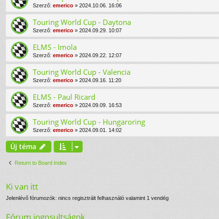
Szerző:
emerico
» 2024.10.06. 16:06
Touring World Cup - Daytona
Szerző:
emerico
» 2024.09.29. 10:07
ELMS - Imola
Szerző:
emerico
» 2024.09.22. 12:07
Touring World Cup - Valencia
Szerző:
emerico
» 2024.09.16. 11:20
ELMS - Paul Ricard
Szerző:
emerico
» 2024.09.09. 16:53
Touring World Cup - Hungaroring
Szerző:
emerico
» 2024.09.01. 14:02
Új téma
Return to Board Index
Ki van itt
Jelenlévő fórumozók: nincs regisztrált felhasználó valamint 1 vendég
Fórum jogosultságok