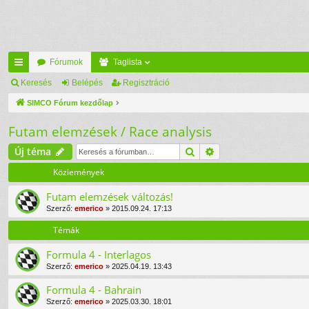
Fórumok
Taglista
yo
Keresés
Belépés
Regisztráció
rs
SIMCO Fórum kezdőlap
lin
Futam elemzések / Race analysis
ke
Keresés
Részletes keresés
Új téma
k
Közlemények
Futam elemzések változás!
Szerző:
emerico
» 2015.09.24. 17:13
Témák
Formula 4 - Interlagos
Szerző:
emerico
» 2025.04.19. 13:43
Formula 4 - Bahrain
Szerző:
emerico
» 2025.03.30. 18:01