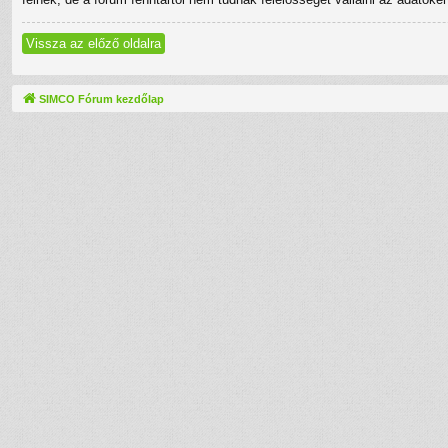
Vissza az előző oldalra
SIMCO Fórum kezdőlap