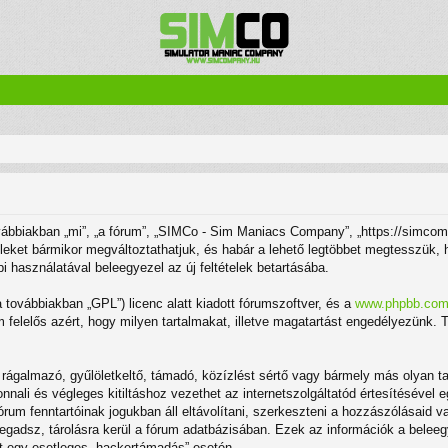
biakban „mi”, „a fórum”, „SIMCo - Sim Maniacs Company”, „https://simcompa
tételeket bármikor megváltoztathatjuk, és habár a lehető legtöbbet megtesszük,
bi használatával beleegyezel az új feltételek betartásába.
(a továbbiakban „GPL”) licenc alatt kiadott fórumszoftver, és a
www.phpbb.co
felelős azért, hogy milyen tartalmakat, illetve magatartást engedélyezünk. T
ágalmazó, gyűlöletkeltő, támadó, közízlést sértő vagy bármely más olyan ta
ali és végleges kitiltáshoz vezethet az internetszolgáltatód értesítésével e
rum fenntartóinak jogukban áll eltávolítani, szerkeszteni a hozzászólásaid va
megadsz, tárolásra kerül a fórum adatbázisában. Ezek az információk a bel
ért egy esetleges „hackertámadás” esetén.