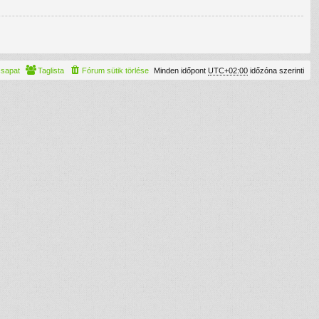
csapat
Taglista
Fórum sütik törlése
Minden időpont
UTC+02:00
időzóna szerinti