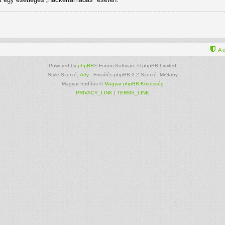
A 
Powered by
phpBB
® Forum Software © phpBB Limited
Style Szerző:
Arty
- Frissítés phpBB 3.2 Szerző: MrGaby
Magyar fordítás ©
Magyar phpBB Közösség
PRIVACY_LINK
|
TERMS_LINK