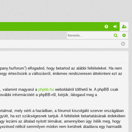
G
Keresé
Ré
G
el
eg
yI
ép
is
K
és
ztr
ác
ny.hu/forum”) elfogadod, hogy betartod az alábbi feltételeket. Ha nem
ió
 hogy értesítsünk a változásról, érdemes rendszeresen áttekinteni ezt az
m
, valamint magyarul a
phpbb.hu
weboldalról tölthető le. A phpBB csak
ovábbi információért a phpBB-ről, kérjük, látogasd meg a
rtalmat, mely sérti a hazádban, a fórumot kiszolgáló szerver országában
gyütt, ha ezt szükségesnek tartjuk. A feltételek betartatásának érdekében
gy lezárni az általad nyitott témákat, amennyiben úgy ítélik meg, hogy
eegyezésed nélkül semmilyen módon nem kerülnek átadásra egy harmadik