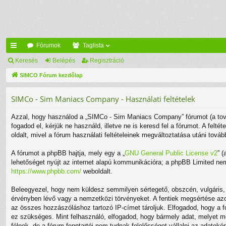
Fórumok
Taglista
yo
Keresés
Belépés
Regisztráció
rs
SIMCO Fórum kezdőlap
lin
SIMCo - Sim Maniacs Company - Használati feltételek
ke
Azzal, hogy használod a „SIMCo - Sim Maniacs Company” fórumot (a továb
k
fogadod el, kérjük ne használd, illetve ne is keresd fel a fórumot. A fel
oldalt, mivel a fórum használati feltételeinek megváltoztatása utáni továb
A fórumot a phpBB hajtja, mely egy a „
GNU General Public License v2
” 
lehetőséget nyújt az internet alapú kommunikációra; a phpBB Limited nem 
https://www.phpbb.com/
weboldalt.
Beleegyezel, hogy nem küldesz semmilyen sértegető, obszcén, vulgáris, r
érvényben lévő vagy a nemzetközi törvényeket. A fentiek megsértése azonn
az összes hozzászóláshoz tartozó IP-címet tároljuk. Elfogadod, hogy a fó
ez szükséges. Mint felhasználó, elfogadod, hogy bármely adat, melyet 
félnek, de a fórum fenntartói nem tudnak felelősséget vállalni az adatok