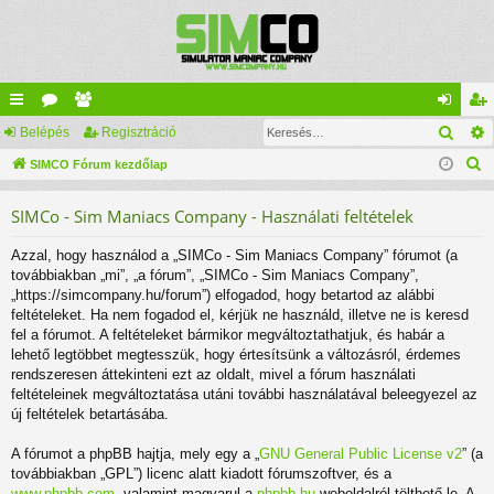
Kere
yo
Belépés
ór
ag
Regisztráció
el
eg
K
rs
SIMCO Fórum kezdőlap
u
lis
ép
is
e
lin
m
ta
és
ztr
SIMCo - Sim Maniacs Company - Használati feltételek
r
ke
ok
ác
e
Azzal, hogy használod a „SIMCo - Sim Maniacs Company” fórumot (a
s
k
ió
továbbiakban „mi”, „a fórum”, „SIMCo - Sim Maniacs Company”,
é
„https://simcompany.hu/forum”) elfogadod, hogy betartod az alábbi
s
feltételeket. Ha nem fogadod el, kérjük ne használd, illetve ne is keresd
fel a fórumot. A feltételeket bármikor megváltoztathatjuk, és habár a
lehető legtöbbet megtesszük, hogy értesítsünk a változásról, érdemes
rendszeresen áttekinteni ezt az oldalt, mivel a fórum használati
feltételeinek megváltoztatása utáni további használatával beleegyezel az
új feltételek betartásába.
A fórumot a phpBB hajtja, mely egy a „
GNU General Public License v2
” (a
továbbiakban „GPL”) licenc alatt kiadott fórumszoftver, és a
www.phpbb.com
, valamint magyarul a
phpbb.hu
weboldalról tölthető le. A