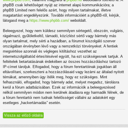
phpBB csak lehetőséget nyújt az internet alapú kommunikációra; a
phpBB Limited nem felelős azért, hogy milyen tartalmakat, illetve
magatartást engedélyezünk. További információért a phpBB-ről, kérjük,
látogasd meg a
https://www.phpbb.com/
weboldalt.
Beleegyezel, hogy nem küldesz semmilyen sértegető, obszcén, vulgáris,
rágalmazó, gyűlöletkeltő, támadó, közízlést sértő vagy bármely más
olyan tartalmat, mely sérti a hazádban, a fórumot kiszolgáló szerver
országában érvényben lévő vagy a nemzetközi törvényeket. A fentiek
megsértése azonnali és végleges kitiltáshoz vezethet az
internetszolgáltatód értesítésével együtt, ha ezt szükségesnek tartjuk. A
feltételek betartatásának érdekében az összes hozzászóláshoz tartozó
IP-címet tároljuk. Elfogadod, hogy a fórum fenntartóinak jogukban áll
eltávolítani, szerkeszteni a hozzászólásaid vagy lezárni az általad nyitott
témákat, amennyiben úgy ítélik meg, hogy ez szükséges. Mint
felhasználó, elfogadod, hogy bármely adat, melyet megadsz, tárolásra
kerül a fórum adatbázisában. Ezek az információk a beleegyezésed
nélkül semmilyen módon nem kerülnek átadásra egy harmadik félnek, de
a fórum fenntartói nem tudnak felelősséget vállalni az adatokért egy
esetleges „hackertámadás” esetén.
Vissza az előző oldalra