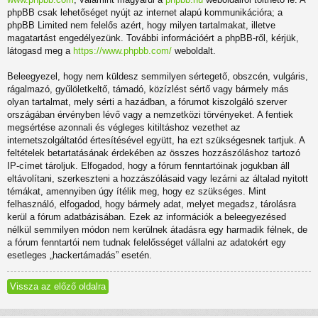
phpBB csak lehetőséget nyújt az internet alapú kommunikációra; a
phpBB Limited nem felelős azért, hogy milyen tartalmakat, illetve
magatartást engedélyezünk. További információért a phpBB-ről, kérjük,
látogasd meg a
https://www.phpbb.com/
weboldalt.
Beleegyezel, hogy nem küldesz semmilyen sértegető, obszcén, vulgáris,
rágalmazó, gyűlöletkeltő, támadó, közízlést sértő vagy bármely más
olyan tartalmat, mely sérti a hazádban, a fórumot kiszolgáló szerver
országában érvényben lévő vagy a nemzetközi törvényeket. A fentiek
megsértése azonnali és végleges kitiltáshoz vezethet az
internetszolgáltatód értesítésével együtt, ha ezt szükségesnek tartjuk. A
feltételek betartatásának érdekében az összes hozzászóláshoz tartozó
IP-címet tároljuk. Elfogadod, hogy a fórum fenntartóinak jogukban áll
eltávolítani, szerkeszteni a hozzászólásaid vagy lezárni az általad nyitott
témákat, amennyiben úgy ítélik meg, hogy ez szükséges. Mint
felhasználó, elfogadod, hogy bármely adat, melyet megadsz, tárolásra
kerül a fórum adatbázisában. Ezek az információk a beleegyezésed
nélkül semmilyen módon nem kerülnek átadásra egy harmadik félnek, de
a fórum fenntartói nem tudnak felelősséget vállalni az adatokért egy
esetleges „hackertámadás” esetén.
Vissza az előző oldalra