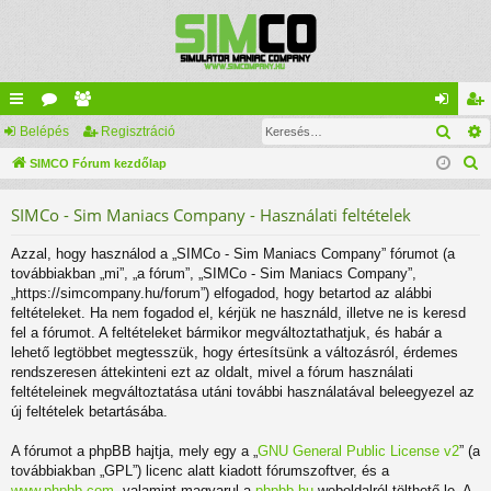
Kere
yo
Belépés
ór
ag
Regisztráció
el
eg
K
rs
SIMCO Fórum kezdőlap
u
lis
ép
is
e
lin
m
ta
és
ztr
SIMCo - Sim Maniacs Company - Használati feltételek
r
ke
ok
ác
e
Azzal, hogy használod a „SIMCo - Sim Maniacs Company” fórumot (a
s
k
ió
továbbiakban „mi”, „a fórum”, „SIMCo - Sim Maniacs Company”,
é
„https://simcompany.hu/forum”) elfogadod, hogy betartod az alábbi
s
feltételeket. Ha nem fogadod el, kérjük ne használd, illetve ne is keresd
fel a fórumot. A feltételeket bármikor megváltoztathatjuk, és habár a
lehető legtöbbet megtesszük, hogy értesítsünk a változásról, érdemes
rendszeresen áttekinteni ezt az oldalt, mivel a fórum használati
feltételeinek megváltoztatása utáni további használatával beleegyezel az
új feltételek betartásába.
A fórumot a phpBB hajtja, mely egy a „
GNU General Public License v2
” (a
továbbiakban „GPL”) licenc alatt kiadott fórumszoftver, és a
www.phpbb.com
, valamint magyarul a
phpbb.hu
weboldalról tölthető le. A