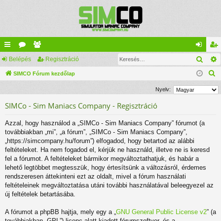
Kere
yo
Belépés
ór
ag
Regisztráció
el
eg
K
rs
SIMCO Fórum kezdőlap
u
lis
ép
is
e
lin
m
ta
és
ztr
Nyelv:
r
ke
ok
ác
SIMCo - Sim Maniacs Company - Regisztráció
e
s
k
ió
Azzal, hogy használod a „SIMCo - Sim Maniacs Company” fórumot (a
é
továbbiakban „mi”, „a fórum”, „SIMCo - Sim Maniacs Company”,
s
„https://simcompany.hu/forum”) elfogadod, hogy betartod az alábbi
feltételeket. Ha nem fogadod el, kérjük ne használd, illetve ne is keresd
fel a fórumot. A feltételeket bármikor megváltoztathatjuk, és habár a
lehető legtöbbet megtesszük, hogy értesítsünk a változásról, érdemes
rendszeresen áttekinteni ezt az oldalt, mivel a fórum használati
feltételeinek megváltoztatása utáni további használatával beleegyezel az
új feltételek betartásába.
A fórumot a phpBB hajtja, mely egy a „
GNU General Public License v2
” (a
továbbiakban „GPL”) licenc alatt kiadott fórumszoftver, és a