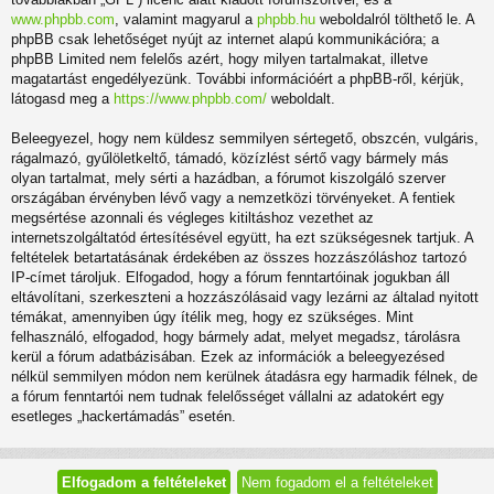
www.phpbb.com
, valamint magyarul a
phpbb.hu
weboldalról tölthető le. A
phpBB csak lehetőséget nyújt az internet alapú kommunikációra; a
phpBB Limited nem felelős azért, hogy milyen tartalmakat, illetve
magatartást engedélyezünk. További információért a phpBB-ről, kérjük,
látogasd meg a
https://www.phpbb.com/
weboldalt.
Beleegyezel, hogy nem küldesz semmilyen sértegető, obszcén, vulgáris,
rágalmazó, gyűlöletkeltő, támadó, közízlést sértő vagy bármely más
olyan tartalmat, mely sérti a hazádban, a fórumot kiszolgáló szerver
országában érvényben lévő vagy a nemzetközi törvényeket. A fentiek
megsértése azonnali és végleges kitiltáshoz vezethet az
internetszolgáltatód értesítésével együtt, ha ezt szükségesnek tartjuk. A
feltételek betartatásának érdekében az összes hozzászóláshoz tartozó
IP-címet tároljuk. Elfogadod, hogy a fórum fenntartóinak jogukban áll
eltávolítani, szerkeszteni a hozzászólásaid vagy lezárni az általad nyitott
témákat, amennyiben úgy ítélik meg, hogy ez szükséges. Mint
felhasználó, elfogadod, hogy bármely adat, melyet megadsz, tárolásra
kerül a fórum adatbázisában. Ezek az információk a beleegyezésed
nélkül semmilyen módon nem kerülnek átadásra egy harmadik félnek, de
a fórum fenntartói nem tudnak felelősséget vállalni az adatokért egy
esetleges „hackertámadás” esetén.