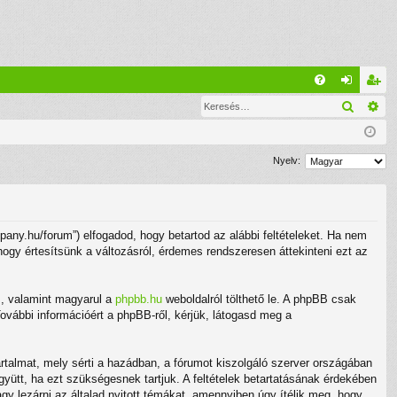
G
Keresé
Ré
G
el
eg
yI
ép
is
K
és
ztr
Nyelv:
ác
ió
ny.hu/forum”) elfogadod, hogy betartod az alábbi feltételeket. Ha nem
 hogy értesítsünk a változásról, érdemes rendszeresen áttekinteni ezt az
m
, valamint magyarul a
phpbb.hu
weboldalról tölthető le. A phpBB csak
ovábbi információért a phpBB-ről, kérjük, látogasd meg a
rtalmat, mely sérti a hazádban, a fórumot kiszolgáló szerver országában
gyütt, ha ezt szükségesnek tartjuk. A feltételek betartatásának érdekében
gy lezárni az általad nyitott témákat, amennyiben úgy ítélik meg, hogy