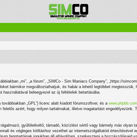
biakban „mi”, „a fórum”, „SIMCo - Sim Maniacs Company”, „https://simcompa
tételeket bármikor megváltoztathatjuk, és habár a lehető legtöbbet megtesszük,
bi használatával beleegyezel az új feltételek betartásába.
(a továbbiakban „GPL”) licenc alatt kiadott fórumszoftver, és a
www.phpbb.co
felelős azért, hogy milyen tartalmakat, illetve magatartást engedélyezünk. T
ágalmazó, gyűlöletkeltő, támadó, közízlést sértő vagy bármely más olyan ta
ali és végleges kitiltáshoz vezethet az internetszolgáltatód értesítésével e
rum fenntartóinak jogukban áll eltávolítani, szerkeszteni a hozzászólásaid va