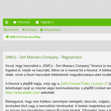
Fórumok
Taglista
yo
Keresés
Belépés
Regisztráció
rs
SIMCO Fórum kezdőlap
lin
ke
SIMCo - Sim Maniacs Company - Regisztráció
k
Azzal, hogy használod a „SIMCo - Sim Maniacs Company” fórumot (a továb
fogadod el, kérjük ne használd, illetve ne is keresd fel a fórumot. A fel
oldalt, mivel a fórum használati feltételeinek megváltoztatása utáni továb
A fórumot a phpBB hajtja, mely egy a „
GNU General Public License v2
” 
lehetőséget nyújt az internet alapú kommunikációra; a phpBB Limited nem 
https://www.phpbb.com/
weboldalt.
Beleegyezel, hogy nem küldesz semmilyen sértegető, obszcén, vulgáris, r
érvényben lévő vagy a nemzetközi törvényeket. A fentiek megsértése azonn
az összes hozzászóláshoz tartozó IP-címet tároljuk. Elfogadod, hogy a fó