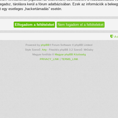
megadsz, tárolásra kerül a fórum adatbázisában. Ezek az információk a bel
ért egy esetleges „hackertámadás” esetén.
A 
Powered by
phpBB
® Forum Software © phpBB Limited
Style Szerző:
Arty
- Frissítés phpBB 3.2 Szerző: MrGaby
Magyar fordítás ©
Magyar phpBB Közösség
PRIVACY_LINK
|
TERMS_LINK