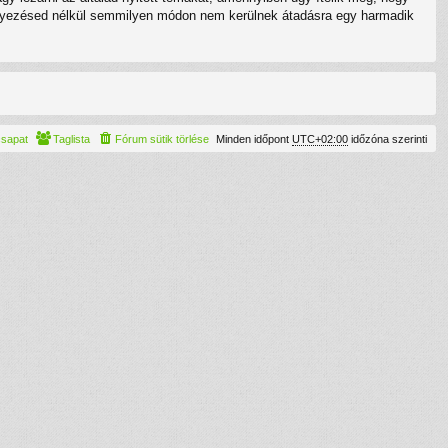
eegyezésed nélkül semmilyen módon nem kerülnek átadásra egy harmadik
csapat
Taglista
Fórum sütik törlése
Minden időpont
UTC+02:00
időzóna szerinti