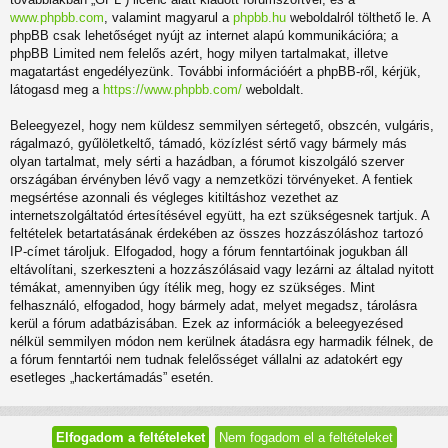
www.phpbb.com
, valamint magyarul a
phpbb.hu
weboldalról tölthető le. A
phpBB csak lehetőséget nyújt az internet alapú kommunikációra; a
phpBB Limited nem felelős azért, hogy milyen tartalmakat, illetve
magatartást engedélyezünk. További információért a phpBB-ről, kérjük,
látogasd meg a
https://www.phpbb.com/
weboldalt.
Beleegyezel, hogy nem küldesz semmilyen sértegető, obszcén, vulgáris,
rágalmazó, gyűlöletkeltő, támadó, közízlést sértő vagy bármely más
olyan tartalmat, mely sérti a hazádban, a fórumot kiszolgáló szerver
országában érvényben lévő vagy a nemzetközi törvényeket. A fentiek
megsértése azonnali és végleges kitiltáshoz vezethet az
internetszolgáltatód értesítésével együtt, ha ezt szükségesnek tartjuk. A
feltételek betartatásának érdekében az összes hozzászóláshoz tartozó
IP-címet tároljuk. Elfogadod, hogy a fórum fenntartóinak jogukban áll
eltávolítani, szerkeszteni a hozzászólásaid vagy lezárni az általad nyitott
témákat, amennyiben úgy ítélik meg, hogy ez szükséges. Mint
felhasználó, elfogadod, hogy bármely adat, melyet megadsz, tárolásra
kerül a fórum adatbázisában. Ezek az információk a beleegyezésed
nélkül semmilyen módon nem kerülnek átadásra egy harmadik félnek, de
a fórum fenntartói nem tudnak felelősséget vállalni az adatokért egy
esetleges „hackertámadás” esetén.