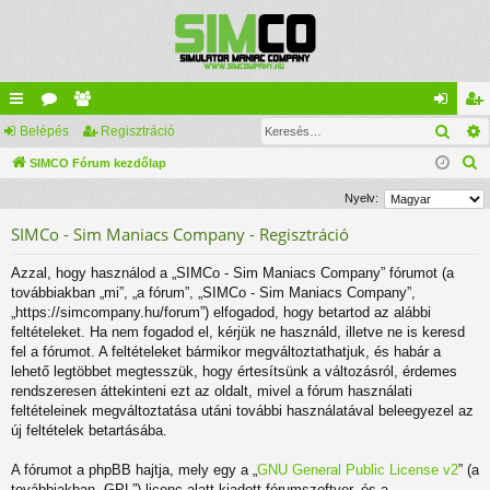
Kere
yo
Belépés
ór
ag
Regisztráció
el
eg
K
rs
SIMCO Fórum kezdőlap
u
lis
ép
is
e
lin
m
ta
és
ztr
Nyelv:
r
ke
ok
ác
SIMCo - Sim Maniacs Company - Regisztráció
e
s
k
ió
Azzal, hogy használod a „SIMCo - Sim Maniacs Company” fórumot (a
é
továbbiakban „mi”, „a fórum”, „SIMCo - Sim Maniacs Company”,
s
„https://simcompany.hu/forum”) elfogadod, hogy betartod az alábbi
feltételeket. Ha nem fogadod el, kérjük ne használd, illetve ne is keresd
fel a fórumot. A feltételeket bármikor megváltoztathatjuk, és habár a
lehető legtöbbet megtesszük, hogy értesítsünk a változásról, érdemes
rendszeresen áttekinteni ezt az oldalt, mivel a fórum használati
feltételeinek megváltoztatása utáni további használatával beleegyezel az
új feltételek betartásába.
A fórumot a phpBB hajtja, mely egy a „
GNU General Public License v2
” (a
továbbiakban „GPL”) licenc alatt kiadott fórumszoftver, és a