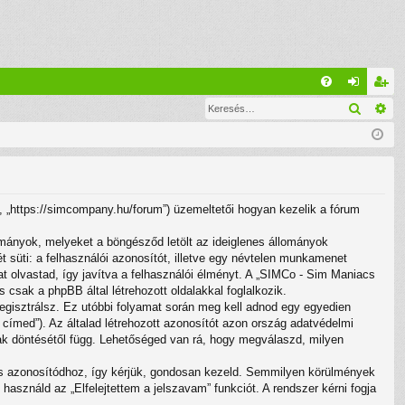
G
Keresé
Ré
G
el
eg
yI
ép
is
K
és
ztr
ác
 „https://simcompany.hu/forum”) üzemeltetői hogyan kezelik a fórum
ió
ományok, melyeket a böngésződ letölt az ideiglenes állományok
t süti: a felhasználói azonosítót, illetve egy névtelen munkamenet
at olvastad, így javítva a felhasználói élményt. A „SIMCo - Sim Maniacs
sak a phpBB által létrehozott oldalakkal foglalkozik.
regisztrálsz. Ez utóbbi folyamat során meg kell adnod egy egyedien
l címed”). Az általad létrehozott azonosítót azon ország adatvédelmi
nak döntésétől függ. Lehetőséged van rá, hogy megválaszd, milyen
umos azonosítódhoz, így kérjük, gondosan kezeld. Semmilyen körülmények
asználd az „Elfelejtettem a jelszavam” funkciót. A rendszer kérni fogja