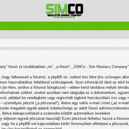
any” fórum (a továbbiakban „mi”, „a fórum”, „SIMCo - Sim Maniacs Company”,
 hogy felkeresed a fórumot, a phpBB ún. sütiket hoz létre (kis szöveges áll
rum használatához feltétlenül szükségesek. Ilyen információt tárol az első ké
 jön létre, amikor a fórumot böngészed – ebben kerül tárolásra melyik témák
ehozhatnak sütiket, ezeket azonban nem tárgyalja ez a dokumentum, ugyanis c
kció: például ha vendégként vagy regisztrált tagként hozzászólást írsz vagy 
– személyes jelszót („a jelszavad”), illetve egy valós e-mail címet („az e-mai
ó során megadott egyéb adatok kötelezősége az adott fórum adminisztrátorai
-, illetve bekapcsolhatod a számodra küldött automatikus leveleket.
gy teljesen egyedi jelszavat használj! Ezen jelszóval férhetsz hozzá a fór
vagy ha a phpBB-vel kapcsolatban kérik! Amennyiben elfelejted a jelszavad, h
, így újra használhatod az azonosítód.