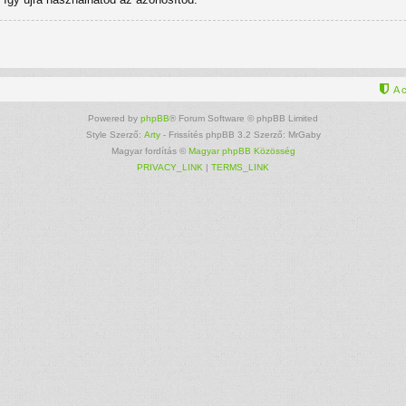
A 
Powered by
phpBB
® Forum Software © phpBB Limited
Style Szerző:
Arty
- Frissítés phpBB 3.2 Szerző: MrGaby
Magyar fordítás ©
Magyar phpBB Közösség
PRIVACY_LINK
|
TERMS_LINK