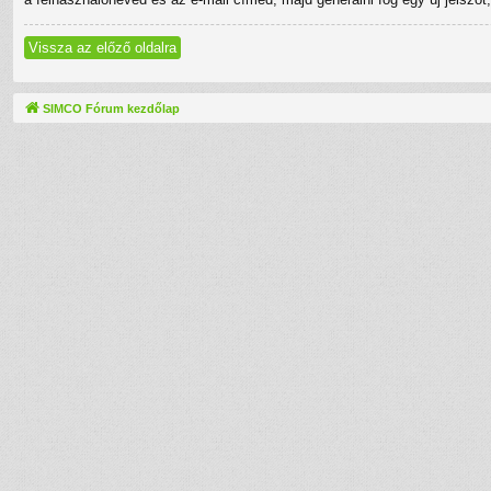
Vissza az előző oldalra
SIMCO Fórum kezdőlap