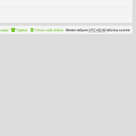
csapat
Taglista
Fórum sütik törlése
Minden időpont
UTC+02:00
időzóna szerinti