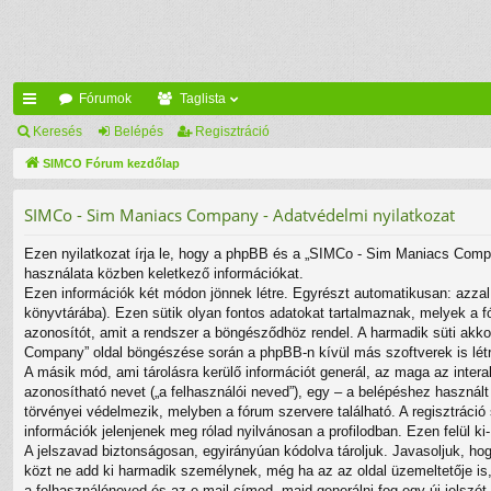
Fórumok
Taglista
yo
Keresés
Belépés
Regisztráció
rs
SIMCO Fórum kezdőlap
lin
SIMCo - Sim Maniacs Company - Adatvédelmi nyilatkozat
ke
Ezen nyilatkozat írja le, hogy a phpBB és a „SIMCo - Sim Maniacs Comp
k
használata közben keletkező információkat.
Ezen információk két módon jönnek létre. Egyrészt automatikusan: azzal,
könyvtárába). Ezen sütik olyan fontos adatokat tartalmaznak, melyek a fó
azonosítót, amit a rendszer a böngésződhöz rendel. A harmadik süti akkor
Company” oldal böngészése során a phpBB-n kívül más szoftverek is létr
A másik mód, ami tárolásra kerülő információt generál, az maga az intera
azonosítható nevet („a felhasználói neved”), egy – a belépéshez használt 
törvényei védelmezik, melyben a fórum szervere található. A regisztráci
információk jelenjenek meg rólad nyilvánosan a profilodban. Ezen felül ki
A jelszavad biztonságosan, egyirányúan kódolva tároljuk. Javasoljuk, ho
közt ne add ki harmadik személynek, még ha az az oldal üzemeltetője is, 
a felhasználóneved és az e-mail címed, majd generálni fog egy új jelszót