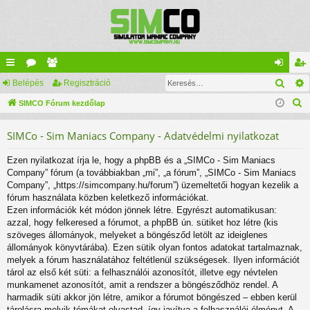
Kere
yo
Belépés
ór
ag
Regisztráció
el
eg
K
rs
SIMCO Fórum kezdőlap
u
lis
ép
is
e
lin
m
ta
és
ztr
SIMCo - Sim Maniacs Company - Adatvédelmi nyilatkozat
r
ke
ok
ác
e
Ezen nyilatkozat írja le, hogy a phpBB és a „SIMCo - Sim Maniacs
s
k
ió
Company” fórum (a továbbiakban „mi”, „a fórum”, „SIMCo - Sim Maniacs
é
Company”, „https://simcompany.hu/forum”) üzemeltetői hogyan kezelik a
s
fórum használata közben keletkező információkat.
Ezen információk két módon jönnek létre. Egyrészt automatikusan:
azzal, hogy felkeresed a fórumot, a phpBB ún. sütiket hoz létre (kis
szöveges állományok, melyeket a böngésződ letölt az ideiglenes
állományok könyvtárába). Ezen sütik olyan fontos adatokat tartalmaznak,
melyek a fórum használatához feltétlenül szükségesek. Ilyen információt
tárol az első két süti: a felhasználói azonosítót, illetve egy névtelen
munkamenet azonosítót, amit a rendszer a böngésződhöz rendel. A
harmadik süti akkor jön létre, amikor a fórumot böngészed – ebben kerül
tárolásra melyik témákat olvastad, így javítva a felhasználói élményt. A