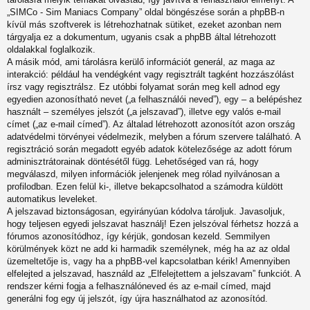
„SIMCo - Sim Maniacs Company” oldal böngészése során a phpBB-n
kívül más szoftverek is létrehozhatnak sütiket, ezeket azonban nem
tárgyalja ez a dokumentum, ugyanis csak a phpBB által létrehozott
oldalakkal foglalkozik.
A másik mód, ami tárolásra kerülő információt generál, az maga az
interakció: például ha vendégként vagy regisztrált tagként hozzászólást
írsz vagy regisztrálsz. Ez utóbbi folyamat során meg kell adnod egy
egyedien azonosítható nevet („a felhasználói neved”), egy – a belépéshez
használt – személyes jelszót („a jelszavad”), illetve egy valós e-mail
címet („az e-mail címed”). Az általad létrehozott azonosítót azon ország
adatvédelmi törvényei védelmezik, melyben a fórum szervere található. A
regisztráció során megadott egyéb adatok kötelezősége az adott fórum
adminisztrátorainak döntésétől függ. Lehetőséged van rá, hogy
megválaszd, milyen információk jelenjenek meg rólad nyilvánosan a
profilodban. Ezen felül ki-, illetve bekapcsolhatod a számodra küldött
automatikus leveleket.
A jelszavad biztonságosan, egyirányúan kódolva tároljuk. Javasoljuk,
hogy teljesen egyedi jelszavat használj! Ezen jelszóval férhetsz hozzá a
fórumos azonosítódhoz, így kérjük, gondosan kezeld. Semmilyen
körülmények közt ne add ki harmadik személynek, még ha az az oldal
üzemeltetője is, vagy ha a phpBB-vel kapcsolatban kérik! Amennyiben
elfelejted a jelszavad, használd az „Elfelejtettem a jelszavam” funkciót. A
rendszer kérni fogja a felhasználóneved és az e-mail címed, majd
generálni fog egy új jelszót, így újra használhatod az azonosítód.