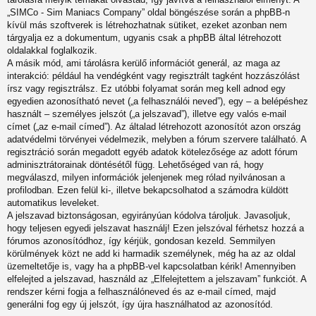
„SIMCo - Sim Maniacs Company” oldal böngészése során a phpBB-n
kívül más szoftverek is létrehozhatnak sütiket, ezeket azonban nem
tárgyalja ez a dokumentum, ugyanis csak a phpBB által létrehozott
oldalakkal foglalkozik.
A másik mód, ami tárolásra kerülő információt generál, az maga az
interakció: például ha vendégként vagy regisztrált tagként hozzászólást
írsz vagy regisztrálsz. Ez utóbbi folyamat során meg kell adnod egy
egyedien azonosítható nevet („a felhasználói neved”), egy – a belépéshez
használt – személyes jelszót („a jelszavad”), illetve egy valós e-mail
címet („az e-mail címed”). Az általad létrehozott azonosítót azon ország
adatvédelmi törvényei védelmezik, melyben a fórum szervere található. A
regisztráció során megadott egyéb adatok kötelezősége az adott fórum
adminisztrátorainak döntésétől függ. Lehetőséged van rá, hogy
megválaszd, milyen információk jelenjenek meg rólad nyilvánosan a
profilodban. Ezen felül ki-, illetve bekapcsolhatod a számodra küldött
automatikus leveleket.
A jelszavad biztonságosan, egyirányúan kódolva tároljuk. Javasoljuk,
hogy teljesen egyedi jelszavat használj! Ezen jelszóval férhetsz hozzá a
fórumos azonosítódhoz, így kérjük, gondosan kezeld. Semmilyen
körülmények közt ne add ki harmadik személynek, még ha az az oldal
üzemeltetője is, vagy ha a phpBB-vel kapcsolatban kérik! Amennyiben
elfelejted a jelszavad, használd az „Elfelejtettem a jelszavam” funkciót. A
rendszer kérni fogja a felhasználóneved és az e-mail címed, majd
generálni fog egy új jelszót, így újra használhatod az azonosítód.