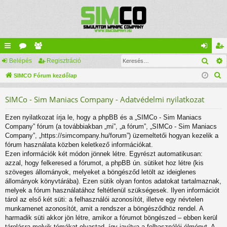
Kere
yo
Belépés
ór
ag
Regisztráció
el
eg
K
rs
SIMCO Fórum kezdőlap
u
lis
ép
is
e
lin
m
ta
és
ztr
SIMCo - Sim Maniacs Company - Adatvédelmi nyilatkozat
r
ke
ok
ác
e
Ezen nyilatkozat írja le, hogy a phpBB és a „SIMCo - Sim Maniacs
s
k
ió
Company” fórum (a továbbiakban „mi”, „a fórum”, „SIMCo - Sim Maniacs
é
Company”, „https://simcompany.hu/forum”) üzemeltetői hogyan kezelik a
s
fórum használata közben keletkező információkat.
Ezen információk két módon jönnek létre. Egyrészt automatikusan:
azzal, hogy felkeresed a fórumot, a phpBB ún. sütiket hoz létre (kis
szöveges állományok, melyeket a böngésződ letölt az ideiglenes
állományok könyvtárába). Ezen sütik olyan fontos adatokat tartalmaznak,
melyek a fórum használatához feltétlenül szükségesek. Ilyen információt
tárol az első két süti: a felhasználói azonosítót, illetve egy névtelen
munkamenet azonosítót, amit a rendszer a böngésződhöz rendel. A
harmadik süti akkor jön létre, amikor a fórumot böngészed – ebben kerül
tárolásra melyik témákat olvastad, így javítva a felhasználói élményt. A