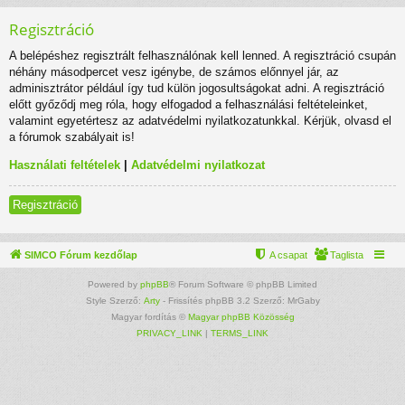
Regisztráció
A belépéshez regisztrált felhasználónak kell lenned. A regisztráció csupán
néhány másodpercet vesz igénybe, de számos előnnyel jár, az
adminisztrátor például így tud külön jogosultságokat adni. A regisztráció
előtt győződj meg róla, hogy elfogadod a felhasználási feltételeinket,
valamint egyetértesz az adatvédelmi nyilatkozatunkkal. Kérjük, olvasd el
a fórumok szabályait is!
Használati feltételek
|
Adatvédelmi nyilatkozat
Regisztráció
SIMCO Fórum kezdőlap
A csapat
Taglista
Powered by
phpBB
® Forum Software © phpBB Limited
Style Szerző:
Arty
- Frissítés phpBB 3.2 Szerző: MrGaby
Magyar fordítás ©
Magyar phpBB Közösség
PRIVACY_LINK
|
TERMS_LINK