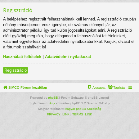
Regisztráció
A belépéshez regisztrált felhasználónak kell lenned. A regisztráció csupán
néhány másodpercet vesz igénybe, de számos előnnyel jár, az
adminisztrátor például így tud külön jogosultságokat adni. A regisztráció
előtt győződj meg róla, hogy elfogadod a felhasználási feltételeinket,
valamint egyetértesz az adatvédelmi nyilatkozatunkkal. Kérjük, olvasd el
a fórumok szabályait is!
Használati feltételek
|
Adatvédelmi nyilatkozat
Regisztráció
SIMCO Fórum kezdőlap
A csapat
Taglista
Powered by
phpBB
® Forum Software © phpBB Limited
Style Szerző:
Arty
- Frissítés phpBB 3.2 Szerző: MrGaby
Magyar fordítás ©
Magyar phpBB Közösség
PRIVACY_LINK
|
TERMS_LINK