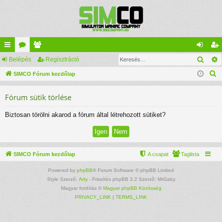
Kere
yo
Belépés
ór
ag
Regisztráció
el
eg
K
rs
SIMCO Fórum kezdőlap
u
lis
ép
is
e
lin
m
ta
és
ztr
Fórum sütik törlése
r
ke
ok
ác
e
Biztosan törölni akarod a fórum által létrehozott sütiket?
s
k
ió
é
s
SIMCO Fórum kezdőlap
A csapat
Taglista
Powered by
phpBB
® Forum Software © phpBB Limited
Style Szerző:
Arty
- Frissítés phpBB 3.2 Szerző: MrGaby
Magyar fordítás ©
Magyar phpBB Közösség
PRIVACY_LINK
|
TERMS_LINK