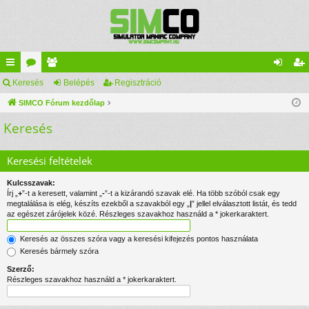
yo
Keresés
ór
ag
Belépés
Regisztráció
el
eg
rs
SIMCO Fórum kezdőlap
u
lis
ép
is
Keresés
lin
m
ta
és
ztr
ke
ok
ác
Keresési feltételek
k
ió
Kulcsszavak:
Írj „
+
”-t a keresett, valamint „
-
”-t a kizárandó szavak elé. Ha több szóból csak egy
megtalálása is elég, készíts ezekből a szavakból egy „
|
” jellel elválasztott listát, és tedd
az egészet zárójelek közé. Részleges szavakhoz használd a * jokerkaraktert.
Keresés az összes szóra vagy a keresési kifejezés pontos használata
Keresés bármely szóra
Szerző:
Részleges szavakhoz használd a * jokerkaraktert.