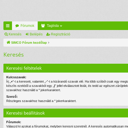
Fórumok
Taglista
yo
Keresés
Belépés
Regisztráció
rs
SIMCO Fórum kezdőlap
lin
Keresés
ke
Keresési feltételek
k
Kulcsszavak:
Írj „
+
”-t a keresett, valamint „
-
”-t a kizárandó szavak elé. Ha több szóból csak egy megtalálása is elég,
készíts ezekből a szavakból egy „
|
” jellel elválasztott listát, és tedd az egészet záróje
szavakhoz használd a * jokerkaraktert.
Szerző:
Részleges szavakhoz használd a * jokerkaraktert.
Keresési beállítások
Fórumok:
Válaszd ki azokat a fórumokat, melyben keresni szeretnél. A keresés automatikusan me