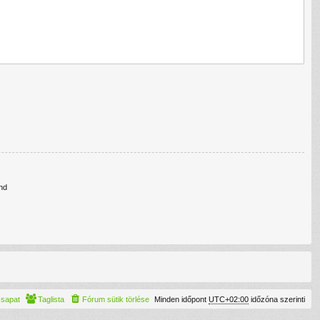
nd
csapat
Taglista
Fórum sütik törlése
Minden időpont
UTC+02:00
időzóna szerinti