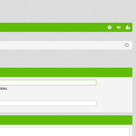
G
G
el
eg
yI
ép
is
K
és
ztr
ác
ió
álata