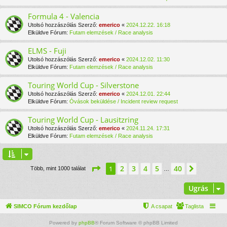
Formula 4 - Valencia
Utolsó hozzászólás Szerző:
emerico
«
2024.12.22. 16:18
Elküldve Fórum:
Futam elemzések / Race analysis
ELMS - Fuji
Utolsó hozzászólás Szerző:
emerico
«
2024.12.02. 11:30
Elküldve Fórum:
Futam elemzések / Race analysis
Touring World Cup - Silverstone
Utolsó hozzászólás Szerző:
emerico
«
2024.12.01. 22:44
Elküldve Fórum:
Óvások beküldése / Incident review request
Touring World Cup - Lausitzring
Utolsó hozzászólás Szerző:
emerico
«
2024.11.24. 17:31
Elküldve Fórum:
Futam elemzések / Race analysis
Oldal:
1
/
40
2
3
4
5
40
1
Követke
Több, mint 1000 találat
…
Ugrás
SIMCO Fórum kezdőlap
A csapat
Taglista
Powered by
phpBB
® Forum Software © phpBB Limited