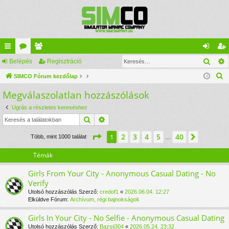
Kere
yo
Belépés
ór
ag
Regisztráció
el
eg
K
rs
SIMCO Fórum kezdőlap
u
lis
ép
is
e
Megválaszolatlan hozzászólások
lin
m
ta
és
ztr
r
ke
ok
ác
Ugrás a részletes kereséshez
e
Keresés
Részletes keresés
s
k
ió
é
Oldal:
1
/
40
2
3
4
5
40
1
Követke
Több, mint 1000 találat
…
s
Témák
Girls From Your City - Anonymous Casual Dating - No
Verify
Utolsó hozzászólás Szerző:
credof1
«
2026.06.04. 12:27
Elküldve Fórum:
Archívum, régi bajnokságok
Girls In Your City - No Selfie - Anonymous Casual Dating
Utolsó hozzászólás Szerző:
Bazsii304
«
2026.05.24. 23:32