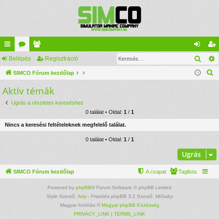
Kere
yo
Belépés
ór
ag
Regisztráció
el
eg
K
rs
SIMCO Fórum kezdőlap
u
lis
ép
is
e
Aktív témák
lin
m
ta
és
ztr
r
ke
ok
ác
Ugrás a részletes kereséshez
e
0 találat • Oldal:
1
/
1
s
k
ió
Nincs a keresési feltételeknek megfelelő találat.
é
s
0 találat • Oldal:
1
/
1
Ugrás
SIMCO Fórum kezdőlap
A csapat
Taglista
Powered by
phpBB
® Forum Software © phpBB Limited
Style Szerző:
Arty
- Frissítés phpBB 3.2 Szerző: MrGaby
Magyar fordítás ©
Magyar phpBB Közösség
PRIVACY_LINK
|
TERMS_LINK