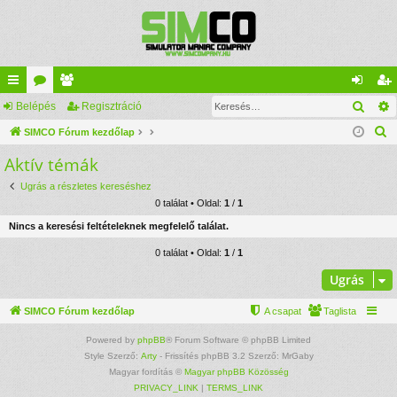
Kere
yo
Belépés
ór
ag
Regisztráció
el
eg
K
rs
SIMCO Fórum kezdőlap
u
lis
ép
is
e
Aktív témák
lin
m
ta
és
ztr
r
ke
ok
ác
Ugrás a részletes kereséshez
e
0 találat • Oldal:
1
/
1
s
k
ió
Nincs a keresési feltételeknek megfelelő találat.
é
s
0 találat • Oldal:
1
/
1
Ugrás
SIMCO Fórum kezdőlap
A csapat
Taglista
Powered by
phpBB
® Forum Software © phpBB Limited
Style Szerző:
Arty
- Frissítés phpBB 3.2 Szerző: MrGaby
Magyar fordítás ©
Magyar phpBB Közösség
PRIVACY_LINK
|
TERMS_LINK