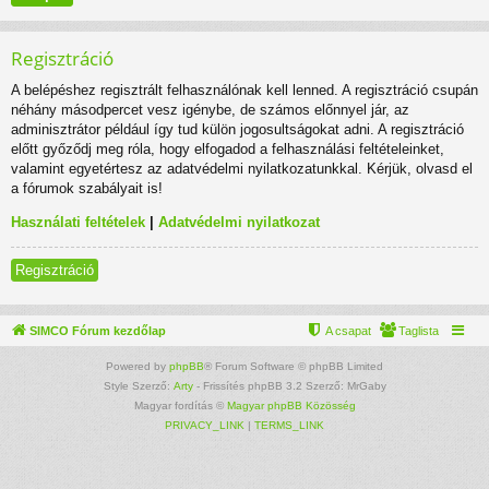
Regisztráció
A belépéshez regisztrált felhasználónak kell lenned. A regisztráció csupán
néhány másodpercet vesz igénybe, de számos előnnyel jár, az
adminisztrátor például így tud külön jogosultságokat adni. A regisztráció
előtt győződj meg róla, hogy elfogadod a felhasználási feltételeinket,
valamint egyetértesz az adatvédelmi nyilatkozatunkkal. Kérjük, olvasd el
a fórumok szabályait is!
Használati feltételek
|
Adatvédelmi nyilatkozat
Regisztráció
SIMCO Fórum kezdőlap
A csapat
Taglista
Powered by
phpBB
® Forum Software © phpBB Limited
Style Szerző:
Arty
- Frissítés phpBB 3.2 Szerző: MrGaby
Magyar fordítás ©
Magyar phpBB Közösség
PRIVACY_LINK
|
TERMS_LINK