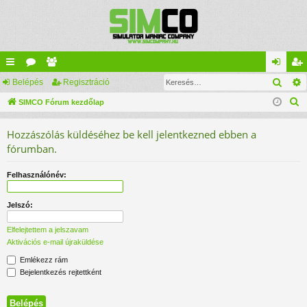
Kere
yo
Belépés
ór
ag
Regisztráció
el
eg
K
rs
SIMCO Fórum kezdőlap
u
lis
ép
is
e
lin
m
ta
és
ztr
Hozzászólás küldéséhez be kell jelentkezned ebben a
r
ke
ok
ác
fórumban.
e
s
k
ió
Felhasználónév:
é
s
Jelszó:
Elfelejtettem a jelszavam
Aktivációs e-mail újraküldése
Emlékezz rám
Bejelentkezés rejtettként