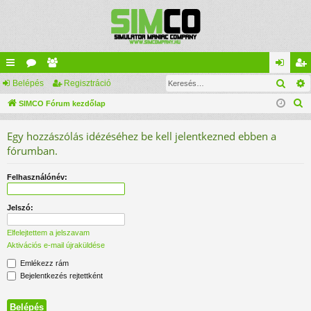
Kere
yo
Belépés
ór
ag
Regisztráció
el
eg
K
rs
SIMCO Fórum kezdőlap
u
lis
ép
is
e
lin
m
ta
és
ztr
Egy hozzászólás idézéséhez be kell jelentkezned ebben a
r
ke
ok
ác
fórumban.
e
s
k
ió
Felhasználónév:
é
s
Jelszó:
Elfelejtettem a jelszavam
Aktivációs e-mail újraküldése
Emlékezz rám
Bejelentkezés rejtettként