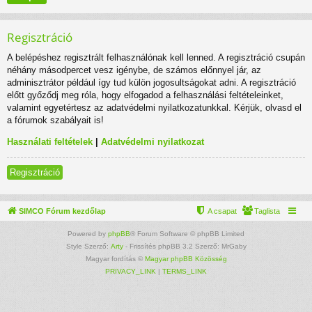
Regisztráció
A belépéshez regisztrált felhasználónak kell lenned. A regisztráció csupán
néhány másodpercet vesz igénybe, de számos előnnyel jár, az
adminisztrátor például így tud külön jogosultságokat adni. A regisztráció
előtt győződj meg róla, hogy elfogadod a felhasználási feltételeinket,
valamint egyetértesz az adatvédelmi nyilatkozatunkkal. Kérjük, olvasd el
a fórumok szabályait is!
Használati feltételek
|
Adatvédelmi nyilatkozat
Regisztráció
SIMCO Fórum kezdőlap
A csapat
Taglista
Powered by
phpBB
® Forum Software © phpBB Limited
Style Szerző:
Arty
- Frissítés phpBB 3.2 Szerző: MrGaby
Magyar fordítás ©
Magyar phpBB Közösség
PRIVACY_LINK
|
TERMS_LINK