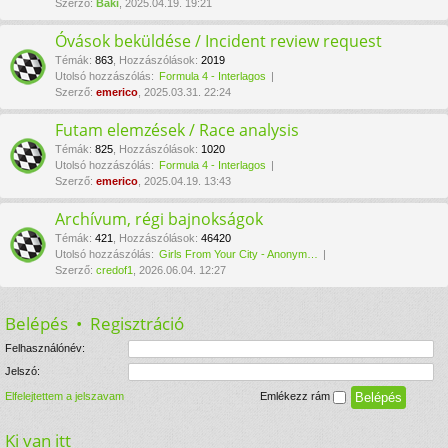
Szerző:
Baki
, 2025.04.19. 19:21
Óvások beküldése / Incident review request
Témák
:
863
,
Hozzászólások
:
2019
Utolsó hozzászólás:
Formula 4 - Interlagos
Szerző:
emerico
, 2025.03.31. 22:24
Futam elemzések / Race analysis
Témák
:
825
,
Hozzászólások
:
1020
Utolsó hozzászólás:
Formula 4 - Interlagos
Szerző:
emerico
, 2025.04.19. 13:43
Archívum, régi bajnokságok
Témák
:
421
,
Hozzászólások
:
46420
Utolsó hozzászólás:
Girls From Your City - Anonym…
Szerző:
credof1
, 2026.06.04. 12:27
Belépés
•
Regisztráció
Felhasználónév:
Jelszó:
Elfelejtettem a jelszavam
Emlékezz rám
Ki van itt