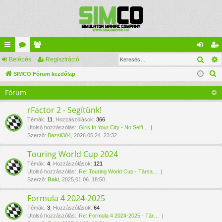
Kere
yo
Belépés
ór
ag
Regisztráció
el
eg
K
rs
SIMCO Fórum kezdőlap
u
lis
ép
is
e
lin
m
ta
és
ztr
Fórum
r
ke
ok
ác
e
rFactor 2 - Segítünk!
s
k
ió
Témák
:
11
,
Hozzászólások
:
366
Utolsó hozzászólás:
Girls In Your City - No Selfi…
é
Szerző:
Bazsii304
, 2026.05.24. 23:32
s
Touring World Cup 2024
Témák
:
4
,
Hozzászólások
:
121
Utolsó hozzászólás:
Re: Touring World Cup - Társa…
Szerző:
Baki
, 2025.01.06. 18:50
Formula 4 2024-2025
Témák
:
3
,
Hozzászólások
:
64
Utolsó hozzászólás:
Re: Formula 4 2024-2025 - Tár…