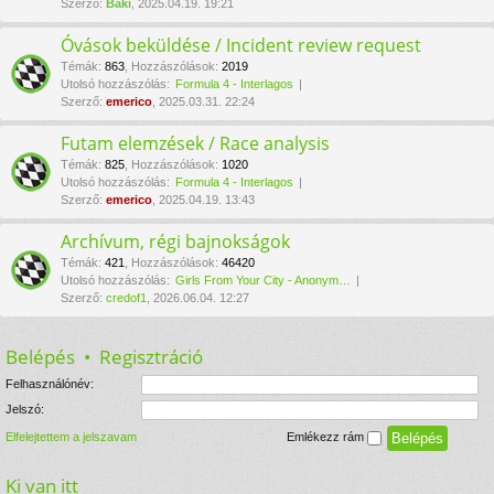
Szerző:
Baki
, 2025.04.19. 19:21
Óvások beküldése / Incident review request
Témák
:
863
,
Hozzászólások
:
2019
Utolsó hozzászólás:
Formula 4 - Interlagos
Szerző:
emerico
, 2025.03.31. 22:24
Futam elemzések / Race analysis
Témák
:
825
,
Hozzászólások
:
1020
Utolsó hozzászólás:
Formula 4 - Interlagos
Szerző:
emerico
, 2025.04.19. 13:43
Archívum, régi bajnokságok
Témák
:
421
,
Hozzászólások
:
46420
Utolsó hozzászólás:
Girls From Your City - Anonym…
Szerző:
credof1
, 2026.06.04. 12:27
Belépés
•
Regisztráció
Felhasználónév:
Jelszó:
Elfelejtettem a jelszavam
Emlékezz rám
Ki van itt