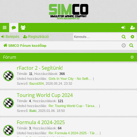
Kere
yo
Belépés
ór
ag
Regisztráció
el
eg
K
rs
SIMCO Fórum kezdőlap
u
lis
ép
is
e
lin
m
ta
és
ztr
Fórum
r
ke
ok
ác
e
rFactor 2 - Segítünk!
s
k
ió
Témák
:
11
,
Hozzászólások
:
366
Utolsó hozzászólás:
Girls In Your City - No Selfi…
é
Szerző:
Bazsii304
, 2026.05.24. 23:32
s
Touring World Cup 2024
Témák
:
4
,
Hozzászólások
:
121
Utolsó hozzászólás:
Re: Touring World Cup - Társa…
Szerző:
Baki
, 2025.01.06. 18:50
Formula 4 2024-2025
Témák
:
3
,
Hozzászólások
:
64
Utolsó hozzászólás:
Re: Formula 4 2024-2025 - Tár…