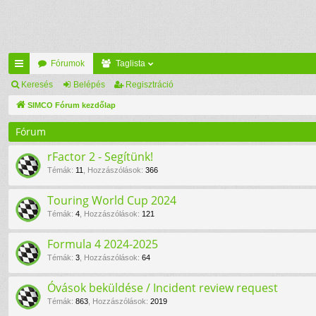
Fórumok
Taglista
yo
Keresés
Belépés
Regisztráció
rs
SIMCO Fórum kezdőlap
lin
Fórum
ke
rFactor 2 - Segítünk!
k
Témák
:
11
,
Hozzászólások
:
366
Touring World Cup 2024
Témák
:
4
,
Hozzászólások
:
121
Formula 4 2024-2025
Témák
:
3
,
Hozzászólások
:
64
Óvások beküldése / Incident review request
Témák
:
863
,
Hozzászólások
:
2019