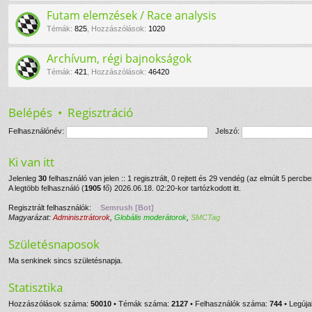
Futam elemzések / Race analysis
Témák
:
825
,
Hozzászólások
:
1020
Archívum, régi bajnokságok
Témák
:
421
,
Hozzászólások
:
46420
Belépés
•
Regisztráció
Felhasználónév:
Jelszó:
Ki van itt
Jelenleg
30
felhasználó van jelen :: 1 regisztrált, 0 rejtett és 29 vendég (az elmúlt 5 percb
A legtöbb felhasználó (
1905
fő) 2026.06.18. 02:20-kor tartózkodott itt.
Regisztrált felhasználók:
Semrush [Bot]
Magyarázat:
Adminisztrátorok
,
Globális moderátorok
,
SMCTag
Születésnaposok
Ma senkinek sincs születésnapja.
Statisztika
Hozzászólások száma:
50010
• Témák száma:
2127
• Felhasználók száma:
744
• Legúja