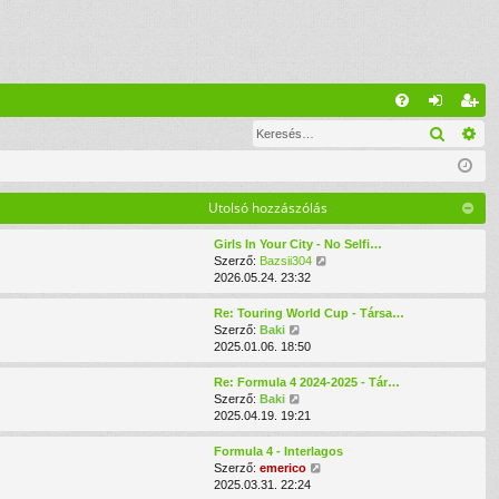
G
Keresé
Ré
G
el
eg
yI
ép
is
K
és
ztr
Utolsó hozzászólás
ác
Girls In Your City - No Selfi…
U
Szerző:
Bazsii304
ió
t
2026.05.24. 23:32
o
l
Re: Touring World Cup - Társa…
s
U
Szerző:
Baki
ó
t
2025.01.06. 18:50
h
o
o
l
Re: Formula 4 2024-2025 - Tár…
z
s
U
Szerző:
Baki
z
ó
t
2025.04.19. 19:21
á
h
o
s
o
l
Formula 4 - Interlagos
z
z
s
U
Szerző:
emerico
ó
z
ó
t
2025.03.31. 22:24
l
á
h