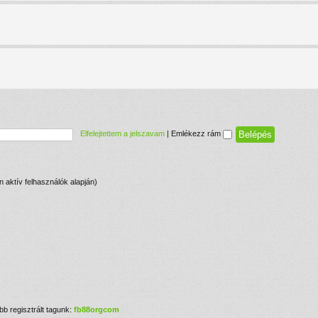
Elfelejtettem a jelszavam
|
Emlékezz rám
en aktív felhasználók alapján)
bb regisztrált tagunk:
fb88orgcom