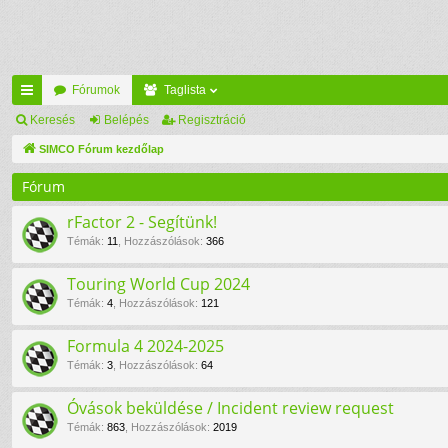
Fórumok
Taglista
yo
Keresés
Belépés
Regisztráció
rs
SIMCO Fórum kezdőlap
lin
Fórum
ke
rFactor 2 - Segítünk!
k
Témák
:
11
,
Hozzászólások
:
366
Touring World Cup 2024
Témák
:
4
,
Hozzászólások
:
121
Formula 4 2024-2025
Témák
:
3
,
Hozzászólások
:
64
Óvások beküldése / Incident review request
Témák
:
863
,
Hozzászólások
:
2019