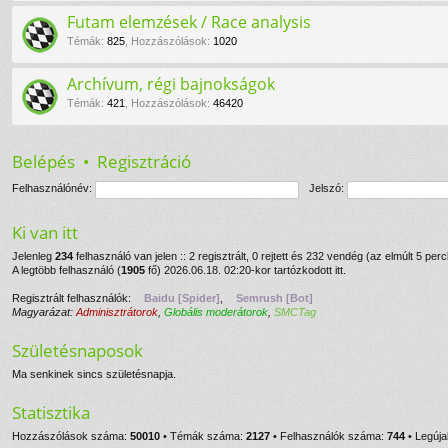
Futam elemzések / Race analysis
Témák
:
825
,
Hozzászólások
:
1020
Archívum, régi bajnokságok
Témák
:
421
,
Hozzászólások
:
46420
Belépés
•
Regisztráció
Felhasználónév:
Jelszó:
Ki van itt
Jelenleg
234
felhasználó van jelen :: 2 regisztrált, 0 rejtett és 232 vendég (az elmúlt 5 per
A legtöbb felhasználó (
1905
fő) 2026.06.18. 02:20-kor tartózkodott itt.
Regisztrált felhasználók:
Baidu [Spider]
,
Semrush [Bot]
Magyarázat:
Adminisztrátorok
,
Globális moderátorok
,
SMCTag
Születésnaposok
Ma senkinek sincs születésnapja.
Statisztika
Hozzászólások száma:
50010
• Témák száma:
2127
• Felhasználók száma:
744
• Legúja