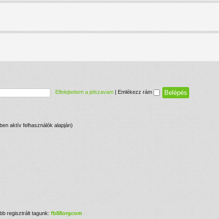
Elfelejtettem a jelszavam
|
Emlékezz rám
cben aktív felhasználók alapján)
bb regisztrált tagunk:
fb88orgcom