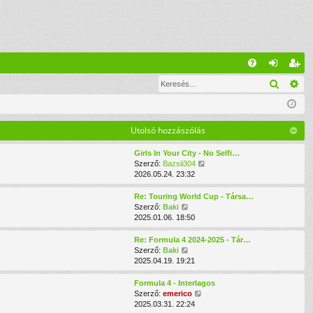
G
Keresé
Ré
G
el
eg
yI
ép
is
K
és
ztr
Utolsó hozzászólás
ác
Girls In Your City - No Selfi…
U
Szerző:
Bazsii304
ió
t
2026.05.24. 23:32
o
l
Re: Touring World Cup - Társa…
s
U
Szerző:
Baki
ó
t
2025.01.06. 18:50
h
o
o
l
Re: Formula 4 2024-2025 - Tár…
z
s
U
Szerző:
Baki
z
ó
t
2025.04.19. 19:21
á
h
o
s
o
l
Formula 4 - Interlagos
z
z
s
U
Szerző:
emerico
ó
z
ó
t
2025.03.31. 22:24
l
á
h