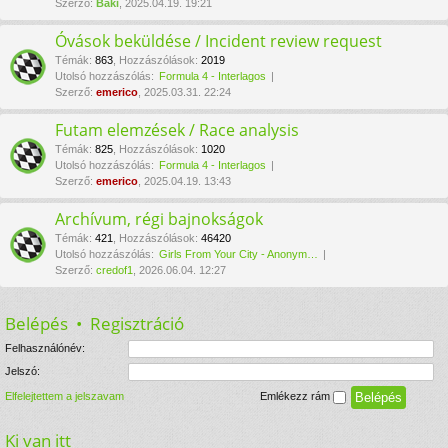
Szerző:
Baki
, 2025.04.19. 19:21
Óvások beküldése / Incident review request
Témák
:
863
,
Hozzászólások
:
2019
Utolsó hozzászólás:
Formula 4 - Interlagos
Szerző:
emerico
, 2025.03.31. 22:24
Futam elemzések / Race analysis
Témák
:
825
,
Hozzászólások
:
1020
Utolsó hozzászólás:
Formula 4 - Interlagos
Szerző:
emerico
, 2025.04.19. 13:43
Archívum, régi bajnokságok
Témák
:
421
,
Hozzászólások
:
46420
Utolsó hozzászólás:
Girls From Your City - Anonym…
Szerző:
credof1
, 2026.06.04. 12:27
Belépés
•
Regisztráció
Felhasználónév:
Jelszó:
Elfelejtettem a jelszavam
Emlékezz rám
Ki van itt