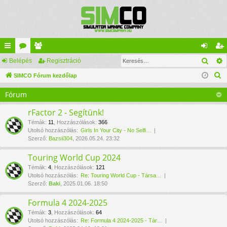
Kere
yo
Belépés
ór
ag
Regisztráció
el
eg
K
rs
SIMCO Fórum kezdőlap
u
lis
ép
is
e
lin
m
ta
és
ztr
Fórum
r
ke
ok
ác
e
rFactor 2 - Segítünk!
s
k
ió
Témák
:
11
,
Hozzászólások
:
366
Utolsó hozzászólás:
Girls In Your City - No Selfi…
é
Szerző:
Bazsii304
, 2026.05.24. 23:32
s
Touring World Cup 2024
Témák
:
4
,
Hozzászólások
:
121
Utolsó hozzászólás:
Re: Touring World Cup - Társa…
Szerző:
Baki
, 2025.01.06. 18:50
Formula 4 2024-2025
Témák
:
3
,
Hozzászólások
:
64
Utolsó hozzászólás:
Re: Formula 4 2024-2025 - Tár…